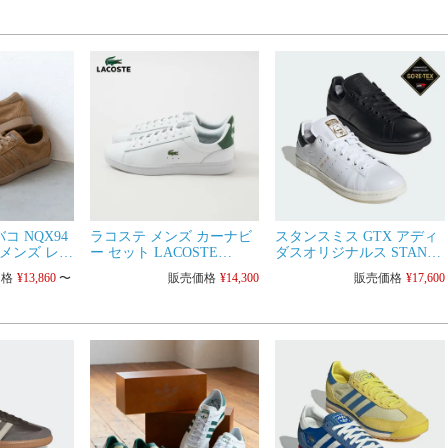
ニーカー シ
コ NQX94
ラコステ メンズ カーナビ
スタンスミス GTX アディ
als メンズ レデ
ー セット LACOSTE
ダスオリジナルス STAN
カー シュー
48SMA0011 シューズ
SMITH GTX ゴアテックス
価格
¥
13,860
〜
販売価格
¥
14,300
販売価格
¥
17,600
ス
天然皮革 レザー 撥水シュ
ーズ