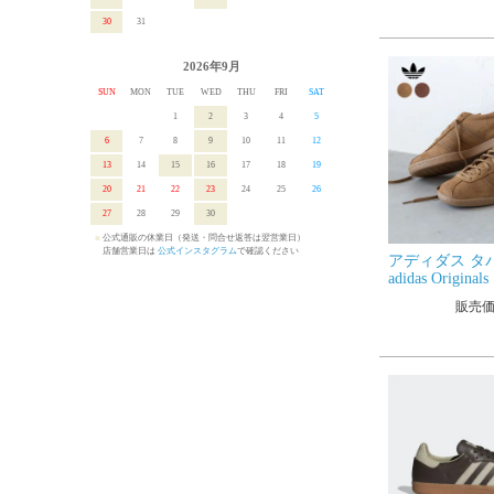
ミリタリー ス
30
31
ューズ
2026年9月
SUN
MON
TUE
WED
THU
FRI
SAT
1
2
3
4
5
6
7
8
9
10
11
12
13
14
15
16
17
18
19
20
21
22
23
24
25
26
27
28
29
30
■
公式通販の休業日（発送・問合せ返答は翌営業日）
■
店舗営業日は
公式インスタグラム
で確認ください
アディダス タバ
adidas Origin
ィース スニー
販売
ズ オリジナル