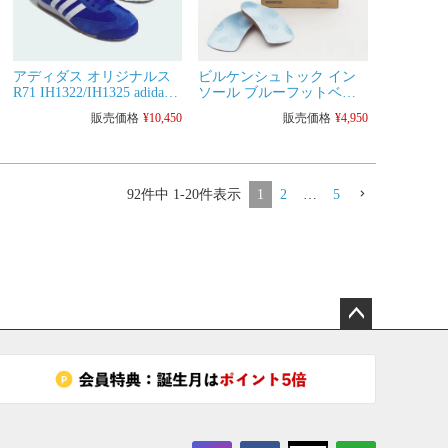
アディダス オリジナルス
ビルケンシュトック イン
R71 IH1322/IH1325 adidas
ソール ブルーフットベッ
Originals メンズ スニーカ
ド BIRKENSTOCK 1025934
販売価格
¥
10,450
販売価格
¥
4,950
ー シューズ
ミディアム幅 メンズ レデ
ィース
92
件中
1
-
20
件表示
1
2
…
5
ペー
ジト
ップ
へ