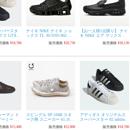
ーパースタ
ナイキ NIKE ナイキ ショ
【お一人様1点限り】 ナイ
クス GTX
ックス TL AV3595-002 メ
キ NIKE エア マックス フ
ls OPW29 メ
ンズ ハイテク テック スニ
ェノメナ IM8814-001 レデ
売価格
¥
18,700
販売価格
¥
26,730
販売価格
¥
20,130
ス シューズ
ーカー
ィース メンズ スニーカー
ニーカー 撥
ローファー
ャーマン ト
スピングル SP-104R スネ
アディダス オリジナルス
アーミー
ーク柄 スニーカー 61.ホワ
スーパースター 82 adidas
s OOU02
イト SPINGLE スピングル
Originals NKT57 メンズ レ
売価格
¥
15,400
販売価格
¥
22,000
販売価格
¥
18,700
ズ レディース
ムーブ メンズ シューズ
ディース スニーカー