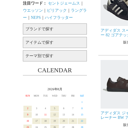
注目ワード：
セントジェームス
｜
ウエッソン
｜
ピリアック
｜
ラングラ
ー
｜
NEPS
｜
ハイフラッター
ブランドで探す
アディダス ス
ー 82 ゴアテッ
adidas Origina
アイテムで探す
販
ンズ レディー
防水 レザー ス
水シューズ
テーマ別で探す
CALENDAR
2026年8月
SUN
MON
TUE
WED
THU
FRI
SAT
1
2
3
4
5
6
7
8
アディダス ジ
9
10
11
12
13
14
15
レーナー BW 
16
17
18
19
20
21
22
adidas Original
販
JR2003 メン
23
24
25
26
27
28
29