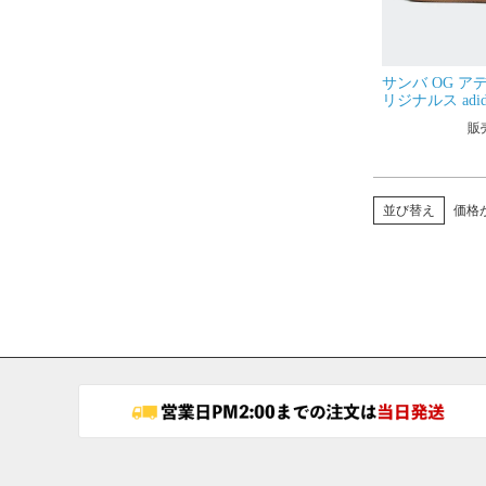
サンバ OG ア
リジナルス adidas
NJW02 SAMB
販
レディース ス
ューズ
並び替え
価格