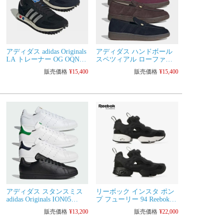
アディダス adidas Originals
アディダス ハンドボール
LA トレーナー OG OQN95
スペツィアル ローファー
メンズ レディース シュー
adidas Originals
販売価格
¥
15,400
販売価格
¥
15,400
ズ
OSE40/OSS08 レディース
メンズ シューズ スニーカ
ー コインローファー スエ
ード
アディダス スタンスミス
リーボック インスタ ポン
adidas Originals ION05
プ フューリー 94 Reebok
DBG10 メンズ レディース
120737 メンズ レディース
販売価格
¥
13,200
販売価格
¥
22,000
レザー 天然皮革 スニーカ
スニーカー