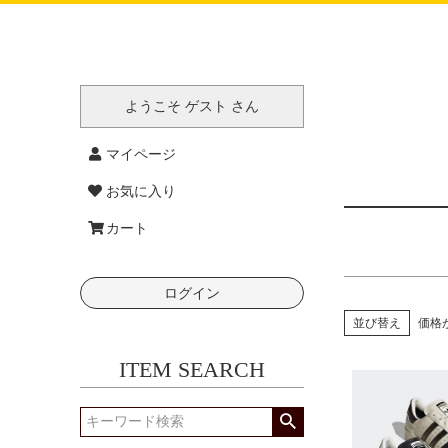
価格
靴サイズ(
22.0
ようこそ ゲスト さん
26.0
30.0
マイページ
お気に入り
カート
ログイン
並び替え
価格
ITEM SEARCH