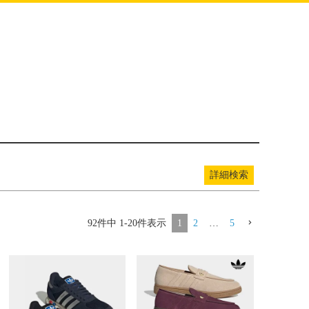
品
し商品を表示
詳細検索
92
件中
1
-
20
件表示
1
2
…
5