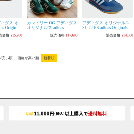
ディダス オ
カントリー OG アディダス
アディダス オリジナルス
 Originals
オリジナルス adidas
SL 72 RS adidas Originals メ
A OG メンズ
Originals メンズ レディー
ンズ スニーカー
売価格
¥
15,950
販売価格
¥
17,600
販売価格
¥
14,300
ニーカー シ
ス スニーカー
が安い順
価格が高い順
新着順