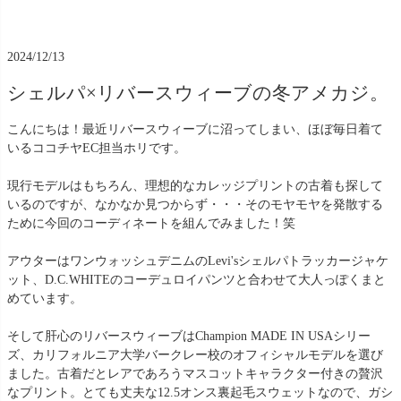
2024/12/13
シェルパ×リバースウィーブの冬アメカジ。
こんにちは！最近リバースウィーブに沼ってしまい、ほぼ毎日着て
いるココチヤEC担当ホリです。
現行モデルはもちろん、理想的なカレッジプリントの古着も探して
いるのですが、なかなか見つからず・・・そのモヤモヤを発散する
ために今回のコーディネートを組んでみました！笑
アウターはワンウォッシュデニムのLevi'sシェルパトラッカージャケ
ット、D.C.WHITEのコーデュロイパンツと合わせて大人っぽくまと
めています。
そして肝心のリバースウィーブはChampion MADE IN USAシリー
ズ、カリフォルニア大学バークレー校のオフィシャルモデルを選び
ました。古着だとレアであろうマスコットキャラクター付きの贅沢
なプリント。とても丈夫な12.5オンス裏起毛スウェットなので、ガシ