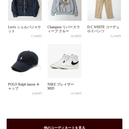
Levi's シェルパジャケ
Champion リバースウ
D.C.WHITE コーデュ
ット
ィーブ クルー
ロイパンツ
17,800円
20,900円
25,300円
POLO Ralph lauren キ
NIKE ブレイザー
ャップ
MID
8,800円
14,300円
他のコーディネートを見る