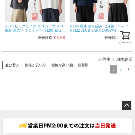
NEPS ビッグサイズ 吊りカノコ 吊り
NEPS 斑糸 吊り編み 七分袖 Tシャツ
編み 鹿の子 ポロシャツ N1201-BIG
N1122 SLUB YARN LOOPWHEEL
NEPS LOOPWHEEL PIQUE POLO
TEE ネップス むら糸/落綿/リサイク
販売価格
¥
13,800
販売価格
¥
5,280
SHIRT ネップス 日本製
ルコットン
カートへ
38
件中
1
-
20
件表示
並び替え
価格が安い順
価格が高い順
新着順
1
2
ペー
ジト
ップ
へ