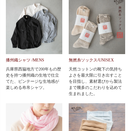
播州織シャツ /MENS
無撚糸ソックス/UNISEX
兵庫県西脇地方で200年もの歴
天然コットンの靴下の気持ち
史を持つ播州織の生地で仕立
よさを最大限に引き出すこと
てた、ビンテージな生地感が
を目指し、素材選びから製法
楽しめる布帛シャツ。
まで幾多のこだわりを込めて
生まれました。