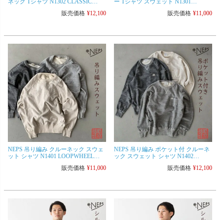
ネック Tシャツ N1302 CLASSIC
ー Tシャツ スウェット N1301
WAFFLE HENRY NECK T-SHIRT ネ
CLASSIC WAFFLE TRAINER TEE ネ
販売価格
¥
12,100
販売価格
¥
11,000
ップス 日本製
ップス 日本製
NEPS 吊り編み クルーネック スウェ
NEPS 吊り編み ポケット付 クルーネ
ット シャツ N1401 LOOPWHEEL
ック スウェット シャツ N1402
CREW-NECK SWEATSHIRTS ネップ
LOOPWHEEL CREW-NECK
販売価格
¥
11,000
販売価格
¥
12,100
ス 日本製 トレーナー
SWEATSHIRTS ネップス 日本製 メン
ズ トレーナー