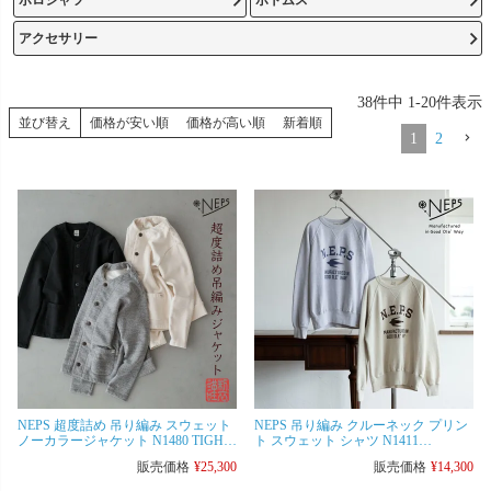
ポロシャツ
ボトムス
アクセサリー
38
件中
1
-
20
件表示
並び替え
価格が安い順
価格が高い順
新着順
1
2
NEPS 超度詰め 吊り編み スウェット
NEPS 吊り編み クルーネック プリン
ノーカラージャケット N1480 TIGHT
ト スウェット シャツ N1411
TENSION LOOPWHEEL
LOOPWHEEL CREW-NECK
販売価格
¥
25,300
販売価格
¥
14,300
COLLARLESS JACKET ネップス カ
SWEATSHIRTS ネップス トレーナー
ーディガン 日本製
日本製