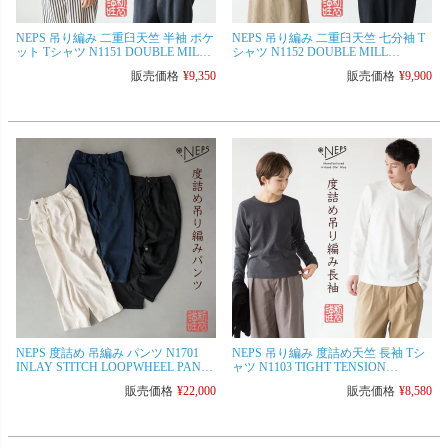
NEPS 吊り編み 二重臼天竺 半袖 ポケ
NEPS 吊り編み 二重臼天竺 七分袖 T
ット Tシャツ N1151 DOUBLE MILL
シャツ N1152 DOUBLE MILL
LOOPWHEEL TEE ネップス
LOOPWHEEL TEE ネップス
販売価格
¥
9,350
販売価格
¥
9,900
NEPS 度詰め 吊編み パンツ N1701
NEPS 吊り編み 度詰め天竺 長袖 Tシ
INLAY STITCH LOOPWHEEL PANTS
ャツ N1103 TIGHT TENSION
ネップス インレイ編み イージーパン
LOOPWHEEL TEE ネップス 日本製
販売価格
¥
22,000
販売価格
¥
8,580
ツ 日本製
ロンT