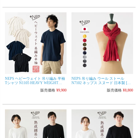
NEPS ヘビーウェイト 吊り編み 半袖
NEPS 吊り編み ウール ストール
Tシャツ N1105 HEAVY WEIGHT
N7102 ネップス スヌード 日本製 [ネ
LOOPWHEEL T-Shirts ネップス 丸胴
コポス可]
販売価格
¥
9,900
販売価格
¥
8,800