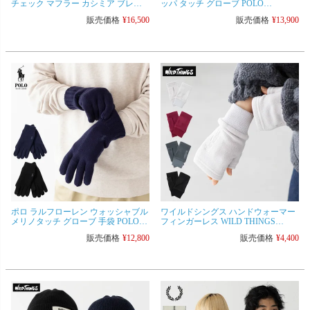
チェック マフラー カシミア ブレン
ッパ タッチ グローブ POLO
ド スカーフ POLO Ralph Lauren
RalphLauren PG0100 メンズ スマート
販売価格
¥
16,500
販売価格
¥
13,900
PC0946 ウール ニット
フォン対応
ポロ ラルフローレン ウォッシャブル
ワイルドシングス ハンドウォーマー
メリノタッチ グローブ 手袋 POLO
フィンガーレス WILD THINGS
RalphLauren PC1428 メンズ
FLEECE HANDWARMER
販売価格
¥
12,800
販売価格
¥
4,400
WTL25117SL フリース グローブ 手袋
アームカバー [ネコポス可/2点まで]