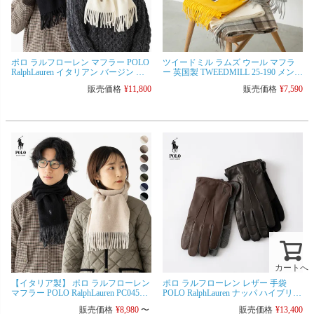
ポロ ラルフローレン マフラー POLO
ツイードミル ラムズ ウール マフラ
RalphLauren イタリアン バージン ウ
ー 英国製 TWEEDMILL 25-190 メンズ
ール スカーフ PC1047
レディース ストール [ネコポス可/1点
販売価格
¥
11,800
販売価格
¥
7,590
まで]
カートへ
【イタリア製】 ポロ ラルフローレン
ポロ ラルフローレン レザー 手袋
マフラー POLO RalphLauren PC0455
POLO RalphLauren ナッパ ハイブリッ
クラシック リバーシブル スカーフ
ド タッチ グローブ PG0095 メンズ ス
販売価格
¥
8,980
〜
販売価格
¥
13,400
[ネコポス可]
マートフォン対応