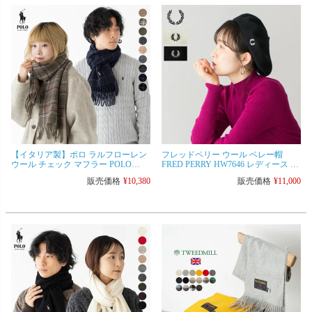
【イタリア製】ポロ ラルフローレン
フレッドペリー ウール ベレー帽
ウール チェック マフラー POLO
FRED PERRY HW7646 レディース メ
RalphLauren リバーシブル ジェンツ
ンズ 帽子
販売価格
¥
10,380
販売価格
¥
11,000
スカーフ [ネコポス可]