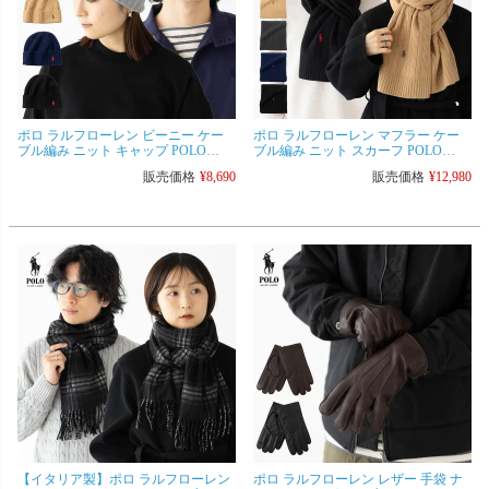
ポロ ラルフローレン ビーニー ケー
ポロ ラルフローレン マフラー ケー
ブル編み ニット キャップ POLO
ブル編み ニット スカーフ POLO
Ralph Lauren PC0792/PC1563 ニット帽
Ralph Lauren PC0731 ウール
販売価格
¥
8,690
販売価格
¥
12,980
[ネコポス可]
【イタリア製】ポロ ラルフローレン
ポロ ラルフローレン レザー 手袋 ナ