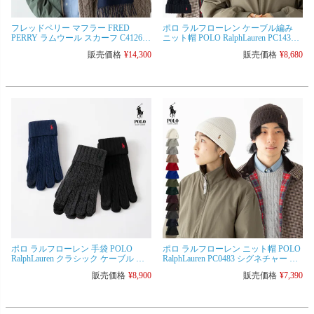
フレッドペリー マフラー FRED
ポロ ラルフローレン ケーブル編み
PERRY ラムウール スカーフ C4126
ニット帽 POLO RalphLauren PC1432
メンズ レディース
ビーニー ニットキャップ [ネコポス
販売価格
¥
14,300
販売価格
¥
8,680
可]
ポロ ラルフローレン 手袋 POLO
ポロ ラルフローレン ニット帽 POLO
RalphLauren クラシック ケーブル グ
RalphLauren PC0483 シグネチャー カ
ローブ スマホ対応 メンズ レディー
フ ハット ビーニー ニットキャップ
販売価格
¥
8,900
販売価格
¥
7,390
ス PC0713 [ネコポス可]
[ネコポス可]