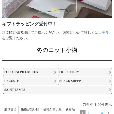
ギフトラッピング受付中！
注文時に備考欄にてご指示ください。内容について詳しくは
コチラ
をご覧ください。
冬のニット小物
POLO RALPH LAUREN
FRED PERRY
LACOSTE
BLACK SHEEP
SAINT JAMES
71
件中
1
-
20
件表示
並び替え
価格が安い順
価格が高い順
新着順
1
2
…
4