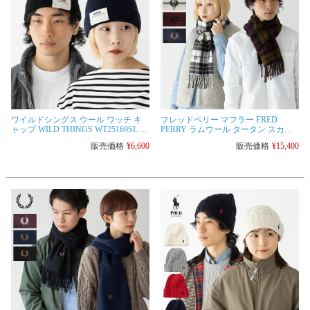
ワイルドシングス ウール ワッチ キ
フレッドペリー マフラー FRED
ャップ WILD THINGS WT25169SL ニ
PERRY ラムウール タータン スカー
ット帽 帽子 メンズ レディース [ネコ
フ チェック C8137 メンズ レディース
販売価格
¥
6,600
販売価格
¥
15,400
ポス可]