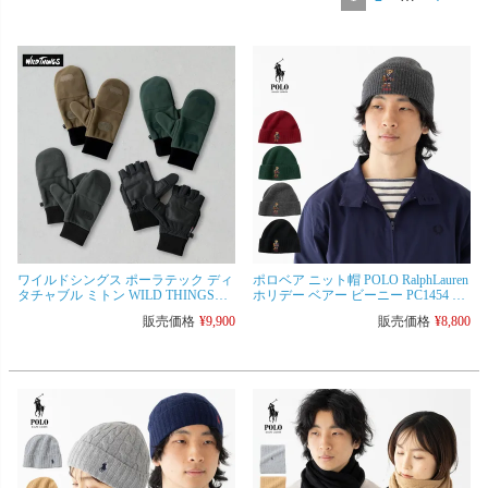
ワイルドシングス ポーラテック ディ
ポロベア ニット帽 POLO RalphLauren
タチャブル ミトン WILD THINGS
ホリデー ベアー ビーニー PC1454 ニ
WT252-19-Q4/WT23117TJ 手袋 グロー
ットキャップ [ネコポス可]
販売価格
¥
9,900
販売価格
¥
8,800
ブ フリース [ネコポス可]