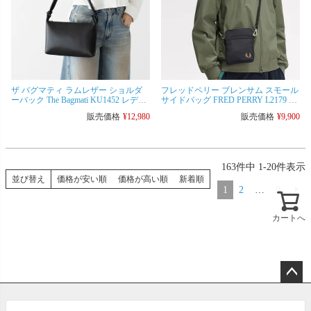
ザ バグマティ ラムレザー ショルダ
フレッドペリー ブレンサム スモール
ーバック The Bagmati KU1452 レディ
サイドバッグ FRED PERRY L2179 メ
ース ハンドバッグ
ンズ レディース ショルダーバッグ
販売価格
¥
12,980
販売価格
¥
9,900
[ネコポス可]
163
件中
1
-
20
件表示
並び替え
価格が安い順
価格が高い順
新着順
1
2
…
9
カートへ
ペー
ジト