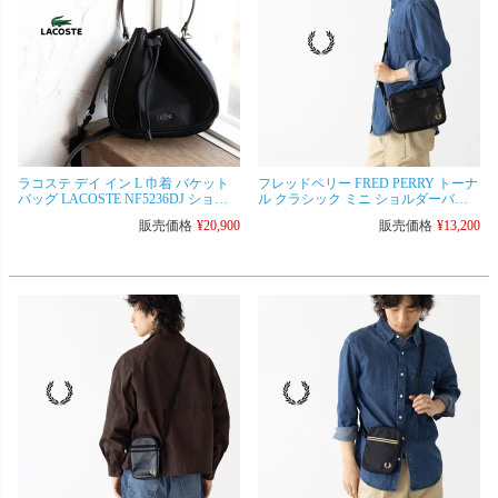
ラコステ デイ イン L 巾着 バケット
フレッドペリー FRED PERRY トーナ
バッグ LACOSTE NF5236DJ ショル
ル クラシック ミニ ショルダーバッ
ダーバッグ レディース メンズ
グ L2169 メンズ レディース クロスボ
販売価格
¥
20,900
販売価格
¥
13,200
ディ