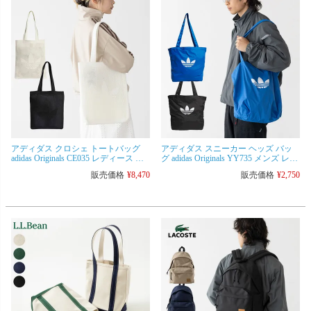
アディダス クロシェ トートバッグ
アディダス スニーカー ヘッズ バッ
adidas Originals CE035 レディース メ
グ adidas Originals YY735 メンズ レデ
ンズ シアーバッグ かぎ編み オリジ
ィース エコバッグ [ネコポス可/3点ま
販売価格
¥
8,470
販売価格
¥
2,750
ナルス
で]