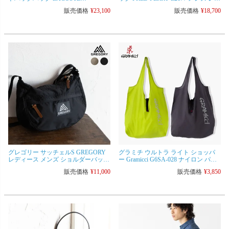
NH4430HC リュック バッグ 撥水バッ
ィース リュックサック
販売価格
¥
23,100
販売価格
¥
18,700
グ
グレゴリー サッチェルS GREGORY
グラミチ ウルトラ ライト ショッパ
レディース メンズ ショルダーバッグ
ー Gramicci G6SA-028 ナイロン パッ
日本正規品
カブル エコバッグ 撥水バッグ [ネコ
販売価格
¥
11,000
販売価格
¥
3,850
ポス可/2点まで]