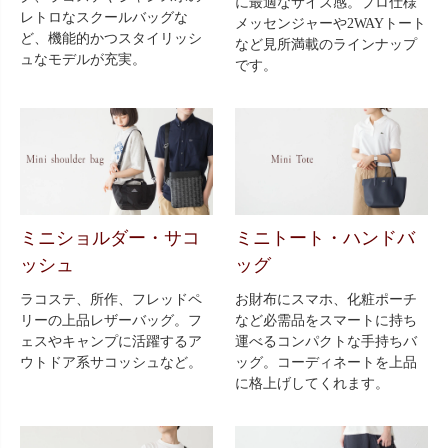
に最適なサイズ感。プロ仕様
レトロなスクールバッグな
メッセンジャーや2WAYトート
ど、機能的かつスタイリッシ
など見所満載のラインナップ
ュなモデルが充実。
です。
ミニショルダー・サコ
ミニトート・ハンドバ
ッシュ
ッグ
ラコステ、所作、フレッドペ
お財布にスマホ、化粧ポーチ
リーの上品レザーバッグ。フ
など必需品をスマートに持ち
ェスやキャンプに活躍するア
運べるコンパクトな手持ちバ
ウトドア系サコッシュなど。
ッグ。コーディネートを上品
に格上げしてくれます。