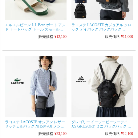
エルエルビーン L.L.Bean ボート アン
ラコステ LACOSTE カジュアル クロ
ド トートバッグ トール スモール
ック デイパック バックパック
TC526354 メンズ レディース
NU5179ZU メンズ レディース リュッ
販売価格
¥
12,100
販売価格
¥
11,000
ク
ラコステ LACOSTE オシアン レザー
グレゴリー イージーピージーデイ
サッチェルバッグ NH5047OI メンズ
XS GREGORY ミニ バックパック リ
レディース ショルダーバッグ
ュック バッグ 2WAY 日本正規品
販売価格
¥
23,100
販売価格
¥
12,100