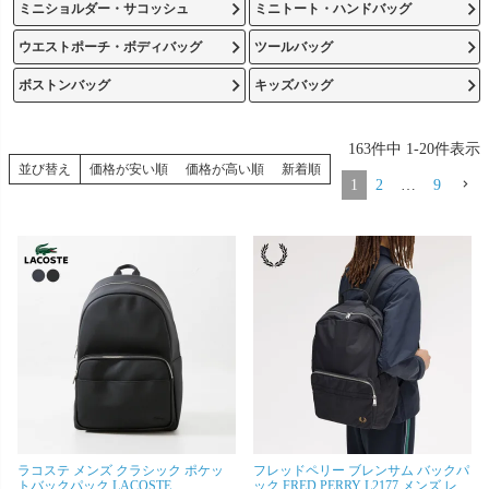
ミニショルダー・サコッシュ
ミニトート・ハンドバッグ
ウエストポーチ・ボディバッグ
ツールバッグ
ボストンバッグ
キッズバッグ
163
件中
1
-
20
件表示
並び替え
価格が安い順
価格が高い順
新着順
1
2
…
9
ラコステ メンズ クラシック ポケッ
フレッドペリー ブレンサム バックパ
トバックパック LACOSTE
ック FRED PERRY L2177 メンズ レデ