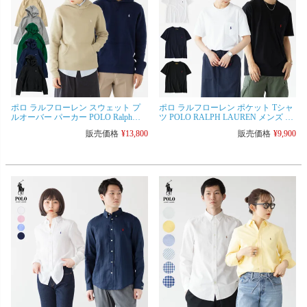
ポロ ラルフローレン スウェット プ
ポロ ラルフローレン ポケット Tシャ
ルオーバー パーカー POLO Ralph
ツ POLO RALPH LAUREN メンズ ク
Lauren ボーイズ レディース＆メンズ
ラシックフィット 半袖 ポニー刺繍
販売価格
¥
13,800
販売価格
¥
9,900
対応
ワンポイント [ネコポス可]