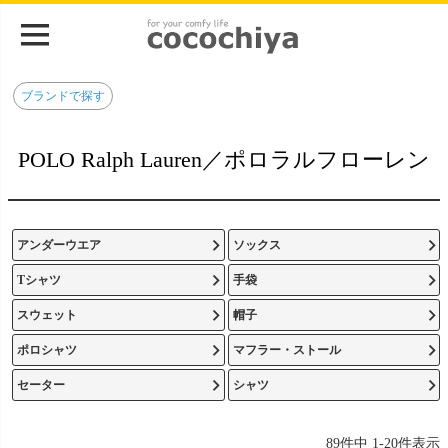
ブランドで探す
POLO Ralph Lauren／ポロラルフローレン
アンダーウエア
ソックス
Tシャツ
手袋
スウェット
帽子
ポロシャツ
マフラー・ストール
セーター
シャツ
89
件中
1
-
20
件表示