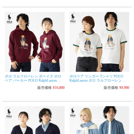
ポロ ラルフローレン ボーイズ ポロ
ポロベア リンガー Tシャツ POLO
ベア パーカー POLO RalphLauren メ
RalphLauren ポロ ラルフローレン ボ
ンズ レディース キッズ スウェット
ーイズ レディース＆メンズ対応 [ [ネ
販売価格
¥
16,800
販売価格
¥
9,980
コポス配送]