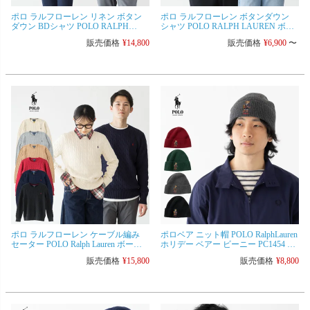
ポロ ラルフローレン リネン ボタン
ポロ ラルフローレン ボタンダウン
ダウン BDシャツ POLO RALPH
シャツ POLO RALPH LAUREN ボー
LAUREN ボーイズ レディース＆メン
イズ オックスフォード BDシャツ レ
販売価格
¥
14,800
販売価格
¥
6,900
〜
ズ対応 通気性
ディース＆メンズ対応
ポロ ラルフローレン ケーブル編み
ポロベア ニット帽 POLO RalphLauren
セーター POLO Ralph Lauren ボーイ
ホリデー ベアー ビーニー PC1454 ニ
ズ コットンニット レディース＆メン
ットキャップ [ネコポス可]
販売価格
¥
15,800
販売価格
¥
8,800
ズ対応