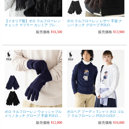
【イタリア製】ポロ ラルフローレン
ポロ ラルフローレン レザー 手袋 ナ
チェック マフラー カシミア ブレン
ッパ タッチ グローブ POLO
ド スカーフ POLO Ralph Lauren
RalphLauren PG0100 メンズ スマート
販売価格
¥
16,500
販売価格
¥
13,900
PC0946 ウール ニット
フォン対応
ポロ ラルフローレン ウォッシャブル
ポロベア フーディ Tシャツ ポロ ゴル
メリノタッチ グローブ 手袋 POLO
フ ラルフローレン POLO GOLF
RalphLauren PC1428 メンズ
RalphLauren 785A82959 パーカー メン
販売価格
¥
12,800
販売価格
¥
16,000
ズ