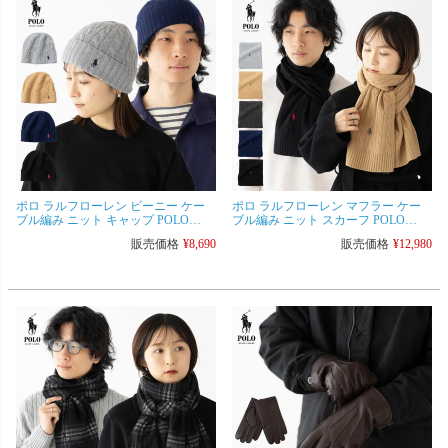
ポロ ラルフローレン ビーニー ケー
ポロ ラルフローレン マフラー ケー
ブル編み ニット キャップ POLO
ブル編み ニット スカーフ POLO
Ralph Lauren PC0792/PC1563 ニット帽
Ralph Lauren PC0731 ウール
販売価格
¥
8,690
販売価格
¥
12,980
[ネコポス可]