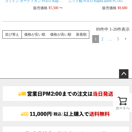
コットン カーディガン POLO Ralph
ニット帽 POLO RalphLauren PC1432
Lauren ガールズ規格 レディース対応
ビーニー ニットキャップ [ネコポス
販売価格
¥
5,500
〜
販売価格
¥
8,680
可]
89
件中
1
-
20
件表示
並び替え
価格が安い順
価格が高い順
新着順
1
2
…
5
ペー
ジト
ップ
へ
カートへ