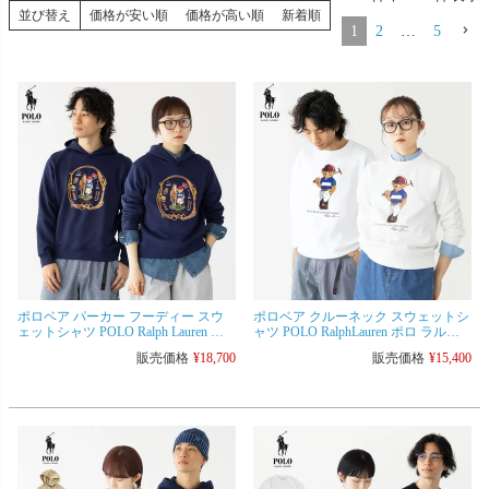
並び替え
価格が安い順
価格が高い順
新着順
1
2
…
5
ポロベア パーカー フーディー スウ
ポロベア クルーネック スウェットシ
ェットシャツ POLO Ralph Lauren ポ
ャツ POLO RalphLauren ポロ ラルフ
ロ ラルフローレン ボーイズ レディ
ローレン ボーイズ レディース＆メン
販売価格
¥
18,700
販売価格
¥
15,400
ース＆メンズ対応
ズ対応