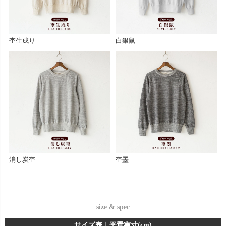
杢生成り
白銀鼠
消し炭杢
杢墨
− size & spec −
サイズ表｜平置実寸(cm)