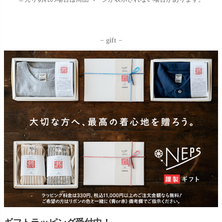
− gift −