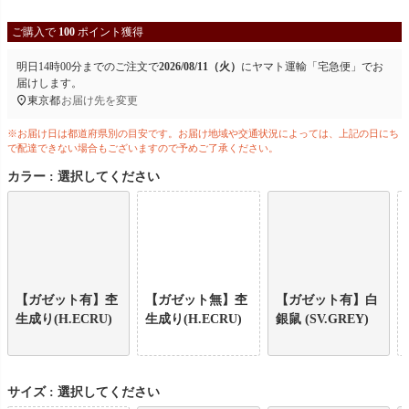
ご購入で
100
ポイント獲得
明日
14時00分
までのご注文で
2026/08/11（火）
に
ヤマト運輸「宅急便」
でお
届けします。
東京都
お届け先を変更
※お届け日は都道府県別の目安です。お届け地域や交通状況によっては、上記の日にち
で配達できない場合もございますので予めご了承ください。
カラー
選択してください
【ガゼット有】杢
【ガゼット無】杢
【ガゼット有】白
生成り(H.ECRU)
生成り(H.ECRU)
銀鼠 (SV.GREY)
サイズ
選択してください