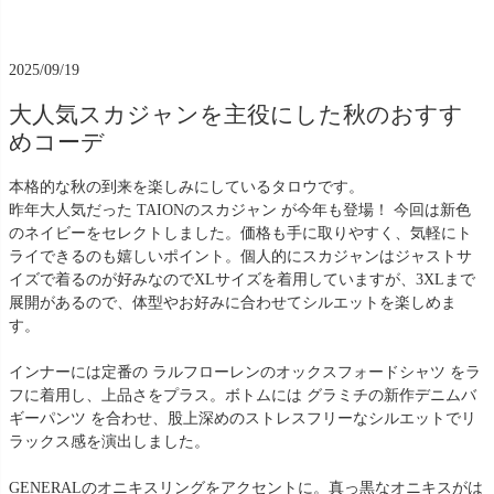
2025/09/19
大人気スカジャンを主役にした秋のおすす
めコーデ
本格的な秋の到来を楽しみにしているタロウです。
昨年大人気だった TAIONのスカジャン が今年も登場！ 今回は新色
のネイビーをセレクトしました。価格も手に取りやすく、気軽にト
ライできるのも嬉しいポイント。個人的にスカジャンはジャストサ
イズで着るのが好みなのでXLサイズを着用していますが、3XLまで
展開があるので、体型やお好みに合わせてシルエットを楽しめま
す。
インナーには定番の ラルフローレンのオックスフォードシャツ をラ
フに着用し、上品さをプラス。ボトムには グラミチの新作デニムバ
ギーパンツ を合わせ、股上深めのストレスフリーなシルエットでリ
ラックス感を演出しました。
GENERALのオニキスリングをアクセントに。真っ黒なオニキスがは