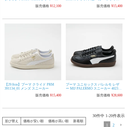
スニーカー レザー
ングシューズ メンズ レディース
販売価格
¥
12,100
販売価格
¥
15,400
【29.0cm】プーマ クライド PRM
プーマ ユニセックス パレルモ レザ
391134_01 メンズ スニーカー
ー MIJ PALERMO スニーカー 402384
メンズ レディース
販売価格
¥
15,400
販売価格
¥
28,600
30
件中
1
-
20
件表示
並び替え
価格が安い順
価格が高い順
新着順
1
2