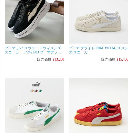
プーマ デバ スウェード ウィメンズ
プーマ クライド PRM 391134_01 メン
スニーカー 372423-03 プーマブラッ
ズ スニーカー
ク/マシュマロ レディース
販売価格
¥
13,200
販売価格
¥
15,400