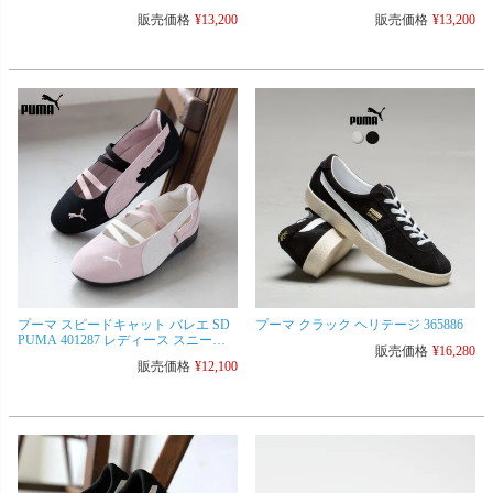
ンズ シューズ
販売価格
¥
13,200
販売価格
¥
13,200
プーマ スピードキャット バレエ SD
プーマ クラック ヘリテージ 365886
PUMA 401287 レディース スニーカ
販売価格
¥
16,280
ー スウェード レザー
販売価格
¥
12,100