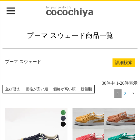
登録順
価格が安い順
価格が高い順
在庫なし商品
プーマ スウェード商品一覧
在庫なし商品を表示
検索
プーマ スウェード
詳細検索
30
件中
1
-
20
件表示
並び替え
価格が安い順
価格が高い順
新着順
1
2