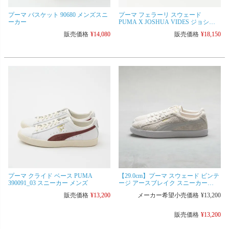
プーマ バスケット 90680 メンズスニ
プーマ フェラーリ スウェード
ーカー
PUMA X JOSHUA VIDES ジョシュ
ア・ヴィーダス 307999 メンズ シュ
販売価格
¥
14,080
販売価格
¥
18,150
ーズ
プーマ クライド ベース PUMA
【29.0cm】プーマ スウェード ビンテ
390091_03 スニーカー メンズ
ージ アースブレイク スニーカー
380533-01 メンズ シューズ
販売価格
¥
13,200
メーカー希望小売価格
¥
13,200
販売価格
¥
13,200