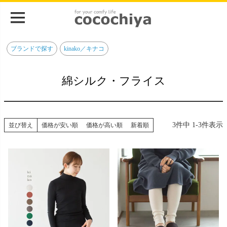
ブランドで探す
kinako／キナコ
綿シルク・フライス
3
件中
1
-
3
件表示
並び替え
価格が安い順
価格が高い順
新着順