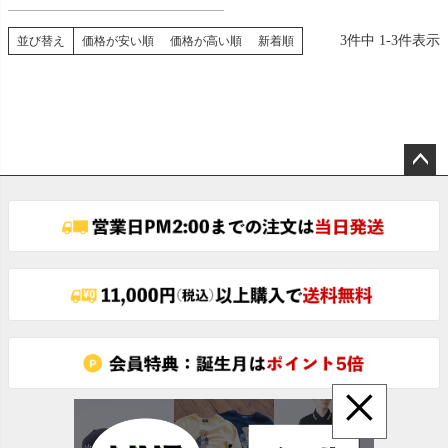
3
件中
1
-
3
件表示
並び替え
価格が安い順
価格が高い順
新着順
ペー
ジト
ップ
へ
×