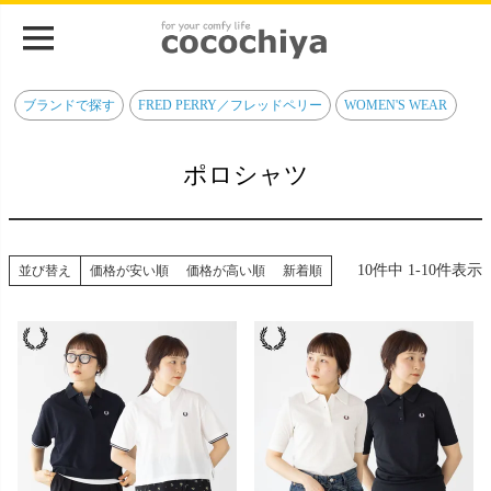
ブランドで探す
FRED PERRY／フレッドペリー
WOMEN'S WEAR
ポロシャツ
10
件中
1
-
10
件表示
並び替え
価格が安い順
価格が高い順
新着順