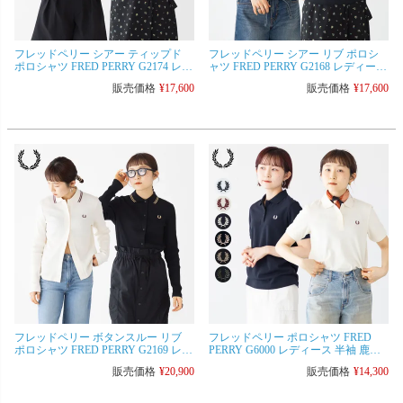
フレッドペリー シアー ティップド
フレッドペリー シアー リブ ポロシ
ポロシャツ FRED PERRY G2174 レデ
ャツ FRED PERRY G2168 レディース
ィース 短丈 ボックスシルエット 通
透け感 半袖 ニット
販売価格
¥
17,600
販売価格
¥
17,600
気性
フレッドペリー ボタンスルー リブ
フレッドペリー ポロシャツ FRED
ポロシャツ FRED PERRY G2169 レデ
PERRY G6000 レディース 半袖 鹿の
ィース ニット カーディガン
子
販売価格
¥
20,900
販売価格
¥
14,300