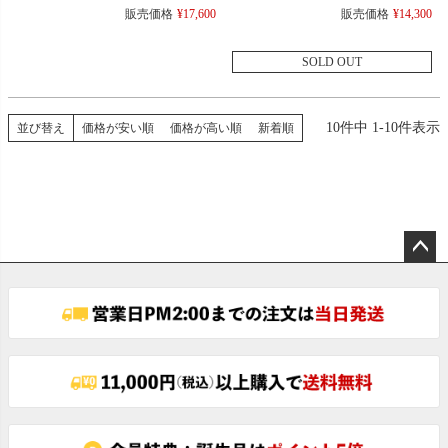
プラインポロ
ラメ FRED PERRY G3600 ザ フレッ
販売価格
¥
17,600
販売価格
¥
14,300
ドペリー シャツ
SOLD OUT
10
件中
1
-
10
件表示
並び替え
価格が安い順
価格が高い順
新着順
ペー
ジト
ップ
へ