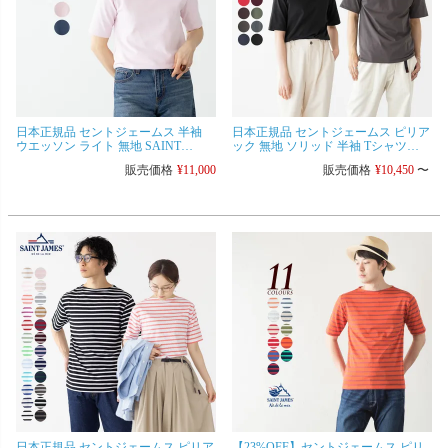
日本正規品 セントジェームス 半袖
日本正規品 セントジェームス ピリア
ウエッソン ライト 無地 SAINT
ック 無地 ソリッド 半袖 Tシャツ
JAMES 17 JC OUESS MC U 4881
SAINT JAMES PIRIAC レディース メ
販売価格
¥
11,000
販売価格
¥
10,450
〜
ンズ [ネコポス可]
日本正規品 セントジェームス ピリア
【23%OFF】セントジェームス ピリ