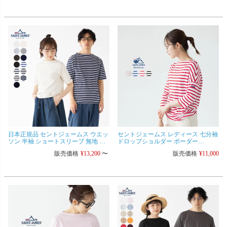
日本正規品 セントジェームス ウエッ
セントジェームス レディース 七分袖
ソン 半袖 ショートスリーブ 無地 ボ
ドロップショルダー ボーダー
ーダー Tシャツ SAINT JAMES
SLOUCH ピリアック/モーレ生地
販売価格
¥
13,200
〜
販売価格
¥
11,000
OUESSANT 03JC1325 レギュラーフ
ィット メンズ レディース バスクシ
ャツ