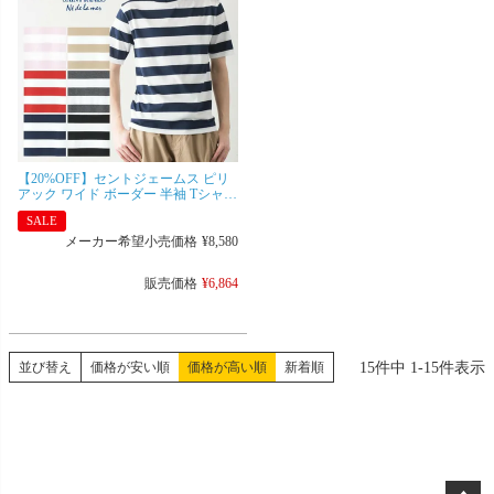
【20%OFF】セントジェームス ピリ
アック ワイド ボーダー 半袖 Tシャツ
PIRIAC WIDE BORDER [ネコポス可]
SALE
メーカー希望小売価格
¥
8,580
販売価格
¥
6,864
15
件中
1
-
15
件表示
並び替え
価格が安い順
価格が高い順
新着順