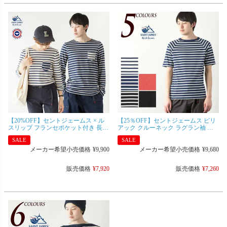
【20%OFF】セントジェームス × ル
【25％OFF】セントジェームス ピリ
スリップ フランセポケット付き 長袖
アック クルーネック ラグラン袖 ５
カットソー BALADE LSF 4836
分袖 ボーダー 無地 Tシャツ 半袖
SALE
SALE
SAINT JAMES / Le Slip Francais メン
PIRIAC RAGLAN RIB [ネコポス可]
ズ ロングTシャツ ロンT
メーカー希望小売価格
¥
9,900
メーカー希望小売価格
¥
9,680
販売価格
¥
7,920
販売価格
¥
7,260