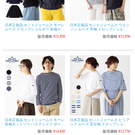
日本正規品 セントジェームス モーレ
日本正規品 セントジェームス ウエッ
ルーズ ドロップショルダー 長袖カッ
ソン ルーズ 半袖 ドロップショルダ
トソー バスクシャツ ボートネック
ー 無地 ボーダー 20JC TEE LOOSE
販売価格
¥
15,950
販売価格
¥
15,950
SAINT JAMES 24JC MOR.LOOSE
8733 8725 レディース メンズ バスク
2733 2735 2740 メンズ レディース
シャツ
日本正規品 セントジェームス モーレ
日本正規品 セントジェームス ピリア
長袖カットソー バスクシャツ ボート
ック ルーズ 五分袖 ドロップショル
ネック SAINT JAMES 1280 3501 レギ
ダー SAINT JAMES レディース カッ
販売価格
¥
14,850
販売価格
¥
13,750
ュラーフィット メンズ レディース
トソー ボーダー 無地