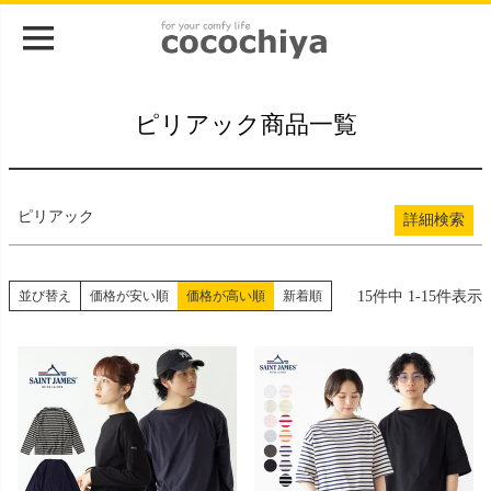
登録順
価格が安い順
価格が高い順
在庫なし商品
ピリアック商品一覧
在庫なし商品を表示
検索
ピリアック
詳細検索
15
件中
1
-
15
件表示
並び替え
価格が安い順
価格が高い順
新着順