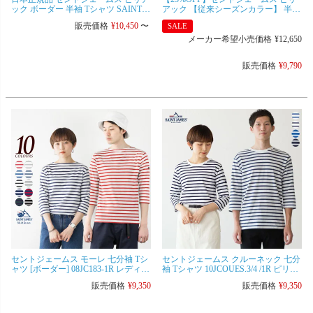
ック ボーダー 半袖 Tシャツ SAINT
アック 【従来シーズンカラー】 半袖
JAMES PIRIAC 日本正規品 フランス
Tシャツ [ボーダー] レディース メン
販売価格
¥
10,450
〜
SALE
製 レディース メンズ [ネコポス可]
ズ[ネコポス可]
メーカー希望小売価格
¥
12,650
販売価格
¥
9,790
セントジェームス モーレ 七分袖 Tシ
セントジェームス クルーネック 七分
ャツ [ボーダー] 08JC183-1R レディー
袖 Tシャツ 10JCOUES.3/4 /1R ピリア
ス メンズ ピリアック生地 [ネコポス
ック/モーレ生地 [ネコポス可]
販売価格
¥
9,350
販売価格
¥
9,350
可]