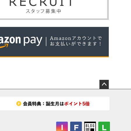
ペー
ジト
ップ
へ