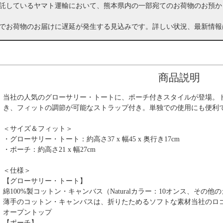
託しているヤマト運輸において、熊本県内の一部宛てのお荷物のお預か
でお荷物のお届けに遅延が発生する見込みです。詳しい状況、最新情報
商品説明
当社の人気のグローサリー・トートに、ポーチ付きスタイルが登場。
き、フィットの調節が可能なストラップ付き。単独での使用にも便利
＜サイズ＆フィット＞
・グローサリー・トート：約高さ37 x 幅45 x 奥行き17cm
・ポーチ：約高さ21 x 幅27cm
＜仕様＞
【グローサリー・トート】
綿100%製コットン・キャンバス（Naturalカラー：10オンス、その他
薄手のコットン・キャンバスは、折りたためるソフトな素材当社のロ
オープントップ
【ポーチ】