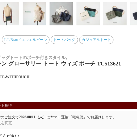
L.L.Bean／エルエルビーン
トートバッグ
カジュアルトート
人気ビッグトートのポーチ付きスタイル。
 グローサリー トート ウィズ ポーチ TC513621
TE-WITHPOUCH
ント獲得
でのご注文で
2026/08/11（火）
に
ヤマト運輸「宅急便」
でお届けします。
先を変更
てください