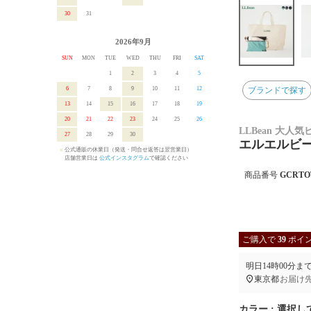
30
31
2026年9月
SUN
MON
TUE
WED
THU
FRI
SAT
1
2
3
4
5
6
7
8
9
10
11
12
ブランドで探す
13
14
15
16
17
18
19
20
21
22
23
24
25
26
LLBean 大
27
28
29
30
エルエルビーン
■
公式通販の休業日（発送・問合せ返答は翌営業日）
■
店舗営業日は
公式インスタグラム
で確認ください
商品番号
GCRTO
ご購入で
39
ポイ
明日
14時00分
ま
東京都
お届け
カラー
選択し