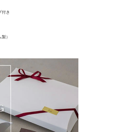
プ付き
ム製）