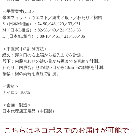
＜平置実寸(cm)＞
米国フィット：ウエスト／総丈／股下／わたり／裾幅
S（日本M相当）：74-90／48／20／33／31
M（日本L相当）：82-98／49／21／35／33
L（日本XL相当）：88-104／51／21／38／36
＜平置実寸の計測方法＞
総丈：穿き口の右上端から裾先までを計測。
股下：内股合わせの縫い目から裾までを直線で計測。
わたり：内股合わせの縫い目から10cm下の腿幅を計測。
裾幅：裾の両端を直線で計測。
＜素材＞
ナイロン 100%
＜企画・製造＞
日本代理店正規品（中国製）
こちらはネコポスでのお届けが可能で