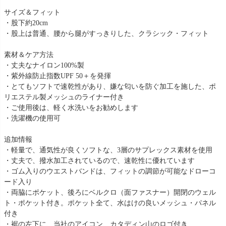
サイズ＆フィット
・股下約20cm
・股上は普通、腰から腿がすっきりした、クラシック・フィット
素材＆ケア方法
・丈夫なナイロン100%製
・紫外線防止指数UPF 50＋を発揮
・とてもソフトで速乾性があり、嫌な匂いを防ぐ加工を施した、ポ
リエステル製メッシュのライナー付き
・ご使用後は、軽く水洗いをお勧めします
・洗濯機の使用可
追加情報
・軽量で、通気性が良くソフトな、3層のサプレックス素材を使用
・丈夫で、撥水加工されているので、速乾性に優れています
・ゴム入りのウエストバンドは、フィットの調節が可能なドローコ
ード入り
・両脇にポケット、後ろにベルクロ（面ファスナー）開閉のウェル
ト・ポケット付き。ポケット全て、水はけの良いメッシュ・パネル
付き
・裾の左下に、当社のアイコン、カタディン山のロゴ付き