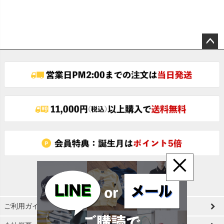
ペー
ジト
ップ
へ
×
ご利用ガイド