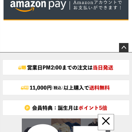
ペー
ジト
ップ
へ
×