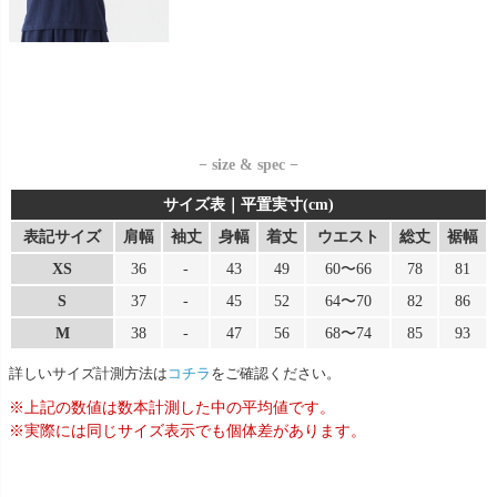
− size & spec −
サイズ表｜平置実寸(cm)
表記サイズ
肩幅
袖丈
身幅
着丈
ウエスト
総丈
裾幅
XS
36
-
43
49
60〜66
78
81
S
37
-
45
52
64〜70
82
86
M
38
-
47
56
68〜74
85
93
詳しいサイズ計測方法は
コチラ
をご確認ください。
※上記の数値は数本計測した中の平均値です。
※実際には同じサイズ表示でも個体差があります。