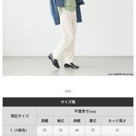
- size -
サイズ表
平置実寸(cm)
表記サイズ
肩幅
袖丈
身幅
着丈
ネック高さ
1（S相当）
35
52
44
55
12