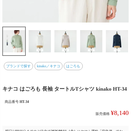
ブランドで探す
kinako／キナコ
はごろも
キナコ はごろも 長袖 タートルTシャツ kinako HT-34
商品番号
HT-34
¥
8,140
販売価格