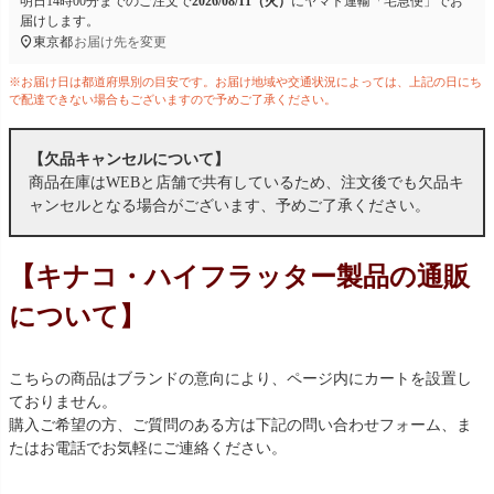
明日
14時00分
までのご注文で
2026/08/11（火）
に
ヤマト運輸「宅急便」
でお
届けします。
東京都
お届け先を変更
※お届け日は都道府県別の目安です。お届け地域や交通状況によっては、上記の日にち
で配達できない場合もございますので予めご了承ください。
【欠品キャンセルについて】
商品在庫はWEBと店舗で共有しているため、注文後でも欠品キ
ャンセルとなる場合がございます、予めご了承ください。
【キナコ・ハイフラッター製品の通販
について】
こちらの商品はブランドの意向により、ページ内にカートを設置し
ておりません。
購入ご希望の方、ご質問のある方は下記の問い合わせフォーム、ま
たはお電話でお気軽にご連絡ください。