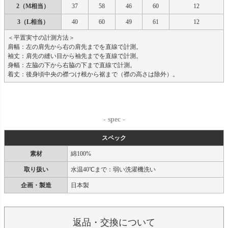
2（M相当）
37
58
46
60
12
3（L相当）
40
60
49
61
12
＜平置実寸の計測方法＞
肩幅：左の肩先から右の肩先までを直線で計測。
袖丈：肩先の縫い目から袖先までを直線で計測。
身幅：左脇の下から右脇の下まで直線で計測。
着丈：後身頃中央の襟つけ根から裾まで（襟の高さは除外）。
- spec -
スペック
素材
綿100%
取り扱い
水温40℃まで：弱い洗濯機洗い
企画・製造
日本製
返品・交換について