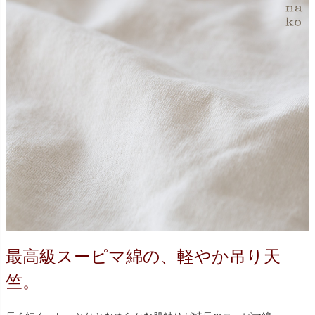
最高級スーピマ綿の、軽やか吊り天
竺。