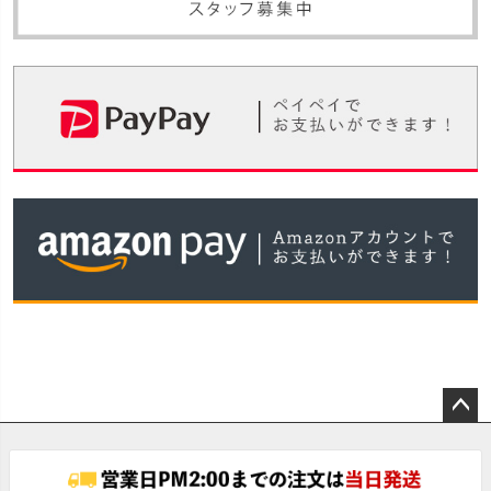
ペー
ジト
ップ