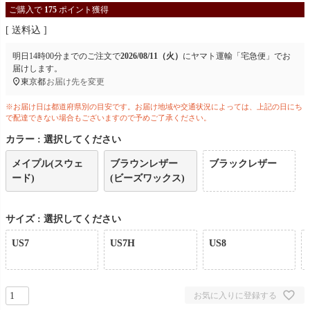
ご購入で
175
ポイント獲得
送料込
明日
14時00分
までのご注文で
2026/08/11（火）
に
ヤマト運輸「宅急便」
でお
届けします。
東京都
お届け先を変更
※お届け日は都道府県別の目安です。お届け地域や交通状況によっては、上記の日にち
で配達できない場合もございますので予めご了承ください。
カラー
選択してください
メイプル(スウェ
ブラウンレザー
ブラックレザー
ード)
(ビーズワックス)
サイズ
選択してください
US7
US7H
US8
お気に入りに登録する