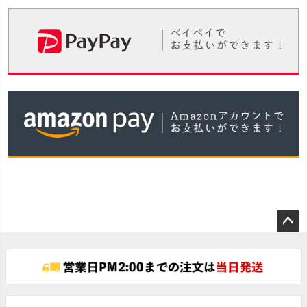
ペー
ジト
ップ
へ