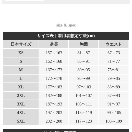
− size & spec −
サイズ表｜着用者想定寸法(cm)
日本サイズ
身長
胸囲
ウエスト
XS
157～163
81～87
67～73
S
162～168
85～91
71～77
M
167〜173
89〜95
75〜81
L
172〜178
93〜99
79〜85
XL
177〜183
97〜103
83〜89
2XL
182〜188
101〜107
87〜93
3XL
187〜193
105〜111
91〜97
4XL
197～203
113～119
99～105
5XL
202～208
117～123
103～109