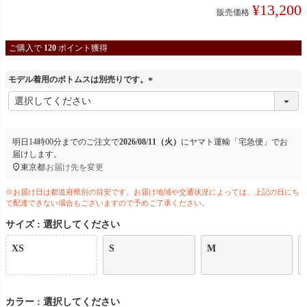
¥
13,200
販売価格
ご購入で
120
ポイント獲得
モデル着用のボトムスは別売りです。
(
必
須
)
明日
14時00分
までのご注文で
2026/08/11（火）
に
ヤマト運輸「宅急便」
でお
届けします。
東京都
お届け先を変更
※お届け日は都道府県別の目安です。お届け地域や交通状況によっては、上記の日にち
で配達できない場合もございますので予めご了承ください。
サイズ
選択してください
XS
S
M
カラー
選択してください