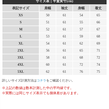
サイズ表｜平置実寸(cm)
表記サイズ
肩幅
袖丈
身幅
着丈
XS
50
61
54
65
S
51
61
55
66
M
52
61
57
67
L
53
61
59
68
XL
54
61
62
69
2XL
56
61
65
71
3XL
58
61
68
72
4XL
60
61
72
74
5XL
62
61
76
75
詳しいサイズ計測方法は
コチラ
をご確認ください。
※上記の数値は数本計測した中の平均値です。
※実際には同じサイズ表示でも個体差があります。