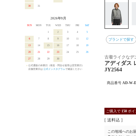
30
31
2026年9月
SUN
MON
TUE
WED
THU
FRI
SAT
1
2
3
4
5
6
7
8
9
10
11
12
ブランドで探す
13
14
15
16
17
18
19
20
21
22
23
24
25
26
古着ライクなデ
27
28
29
30
アディダス レ
■
公式通販の休業日（発送・問合せ返答は翌営業日）
JY2564
■
店舗営業日は
公式インスタグラム
で確認ください
商品番号
AD-W-
ご購入で
150
ポイ
送料込
この地域へのお