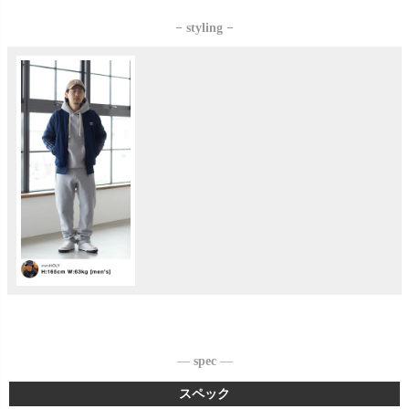
− styling −
—
spec
—
スペック