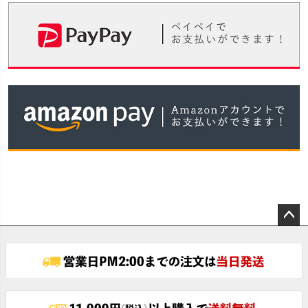
ペー
ジト
ップ
へ