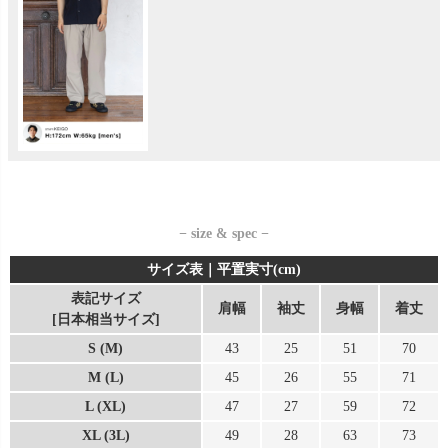
− size & spec −
サイズ表｜平置実寸(cm)
表記サイズ
肩幅
袖丈
身幅
着丈
[日本相当サイズ]
S (M)
43
25
51
70
M (L)
45
26
55
71
L (XL)
47
27
59
72
XL (3L)
49
28
63
73