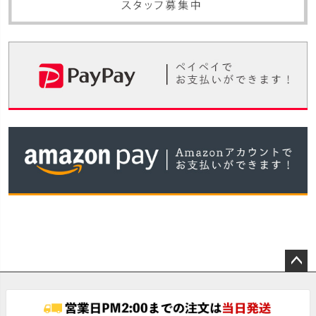
ペー
ジト
ップ