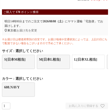
ご購入で
170
ポイント獲得
明日
14時00分
までのご注文で
2026/08/08（土）
に
ヤマト運輸「宅急便」
でお
届けします。
東京都
お届け先を変更
※お届け日は都道府県別の目安です。お届け地域や交通状況によっては、上記の日にち
で配達できない場合もございますので予めご了承ください。
サイズ
選択してください
S[日本M相当]
M[日本L相当]
L[日本XL相当]
カラー
選択してください
608.NAVY
お気に入りに登録する