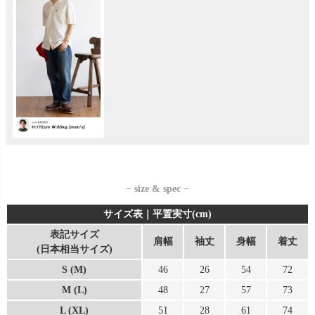
− size & spec −
サイズ表｜平置実寸(cm)
表記サイズ
肩幅
袖丈
身幅
着丈
(日本相当サイズ)
S (M)
46
26
54
72
M (L)
48
27
57
73
L (XL)
51
28
61
74