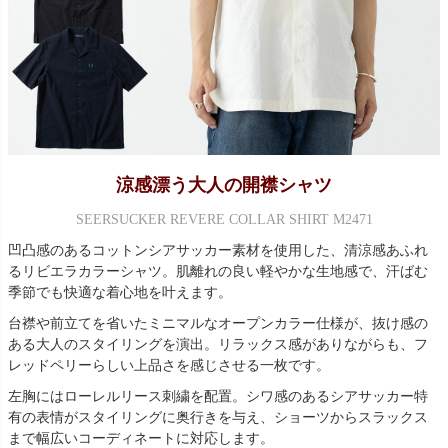
涼感漂う大人の開襟シャツ
SEERSUCKER REVERE COLLAR SHIRT M2471
凹凸感のあるコットンシアサッカー素材を使用した、清涼感あふれ
るリビエラカラーシャツ。肌離れの良い軽やかな生地感で、汗ばむ
季節でも快適な着心地を叶えます。
台襟や前立てを省いたミニマルなオープンカラー仕様が、抜け感の
ある大人のスタイリングを演出。リラックス感がありながらも、フ
レッドペリーらしい上品さを感じさせる一枚です。
左胸にはローレルリース刺繍を配置。シワ感のあるシアサッカー特
有の表情がスタイリングに奥行きを与え、ショーツからスラックス
まで幅広いコーディネートに対応します。