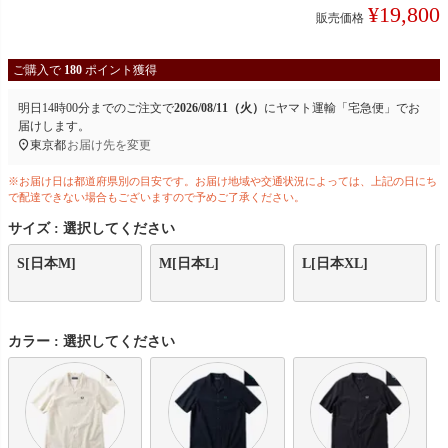
¥
19,800
販売価格
ご購入で
180
ポイント獲得
明日
14時00分
までのご注文で
2026/08/11（火）
に
ヤマト運輸「宅急便」
でお
届けします。
東京都
お届け先を変更
※お届け日は都道府県別の目安です。お届け地域や交通状況によっては、上記の日にち
で配達できない場合もございますので予めご了承ください。
サイズ
選択してください
S[日本M]
M[日本L]
L[日本XL]
カラー
選択してください