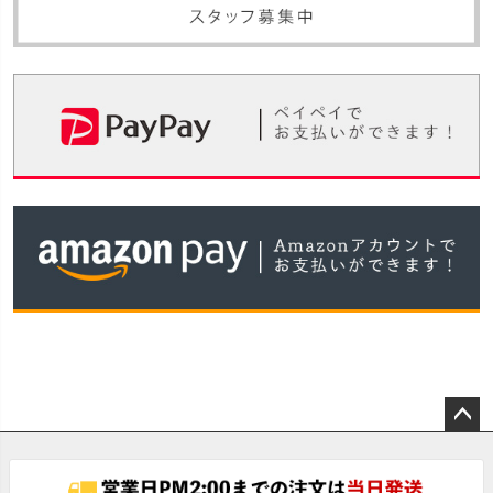
ペー
ジト
ップ