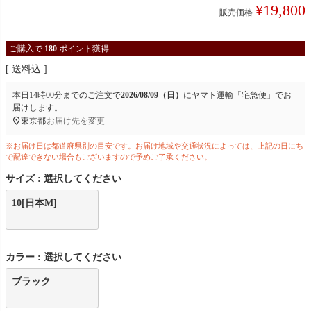
¥
19,800
販売価格
ご購入で
180
ポイント獲得
送料込
本日
14時00分
までのご注文で
2026/08/09（日）
に
ヤマト運輸「宅急便」
でお
届けします。
東京都
お届け先を変更
※お届け日は都道府県別の目安です。お届け地域や交通状況によっては、上記の日にち
で配達できない場合もございますので予めご了承ください。
サイズ
選択してください
10[日本M]
カラー
選択してください
ブラック