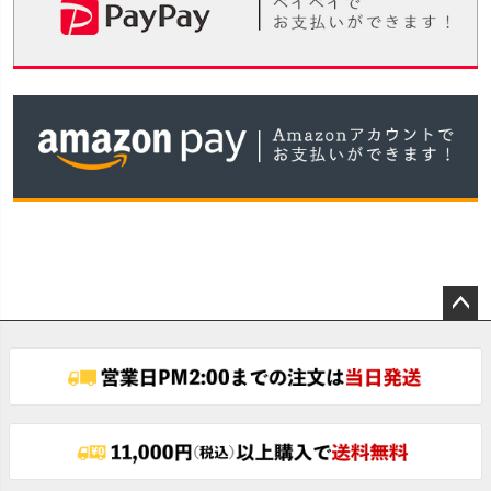
ペー
ジト
ップ
へ