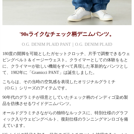
'90sライクなチェック柄デニムパンツ。
O.G. DENIM PLAID PANT｜O.G. DENIM PLAID
180度の開脚を可能としたガセットクロッチ、片手で調整できるウェ
ビングベルト＆イージーウェスト。クライマーとしての体験をもと
に、クライマーが欲しい機能をすべて具現した革新的なパンツとし
て、1982年に「Gramicci PANT」は誕生しました。
こちらは、その当時の空気感を表現したオリジナルグラミチ
（O.G.）シリーズのアイテムです。
90年代のグラミチが得意としていたチェック柄のインディゴ染め製
品を彷彿させるワイドデニムパンツ。
オールドグラミチさながらの独特なルックスに、特別仕様のグラフ
ィック入りウェビングベルト、復刻仕様のランニングマンロゴを備
えています。