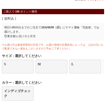
ご購入で
180
ポイント獲得
送料込
明日
14時00分
までのご注文で
2026/08/09（日）
に
ヤマト運輸「宅急便」
でお
届けします。
東京都
お届け先を変更
※お届け日は都道府県別の目安です。お届け地域や交通状況によっては、上記の日にち
で配達できない場合もございますので予めご了承ください。
サイズ
選択してください
S
M
L
カラー
選択してください
インディゴチェッ
ク