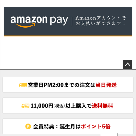
ペー
ジト
ップ
へ