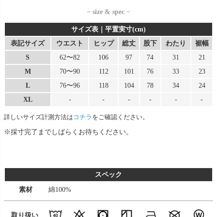
− size & spec −
サイズ表｜平置実寸(cm)
表記サイズ
ウエスト
ヒップ
総丈
股下
わたり
裾幅
S
62〜82
106
97
74
31
21
M
70〜90
112
101
76
33
23
L
76〜96
118
104
78
34
24
XL
-
-
-
-
-
-
詳しいサイズ計測方法は
コチラ
をご確認ください。
※採寸完了までしばらくお待ちください。
スペック
素材
綿100%
取り扱い