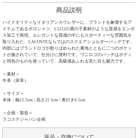
商品説明
ハイクオリティなイタリアンカウレザーに、ブランドを象徴するア
イテムであるポロシャツ、L1212の鹿の子素材のような質感をエンボ
ス加工で再現。エレガントな質感の中にもスポーティーな雰囲気を
取り入れた、LACOSTEならではのスクエアショルダーバッグです。
内部にはブランドロゴが散りばめられた裏地とともに二つのポケッ
トが施されていて、仕分けに便利です。ワニロゴのパッチはボディ
と同色のものを使っていて、高級感あふれる見た目も魅力です。
＜素材＞
牛革（床革）
＜サイズ＞
本体：幅15.5cm / 高さ21.5cm / 奥行き6.5cm
＜企画・製造＞
ラコステジャパン企画
返品・交換について