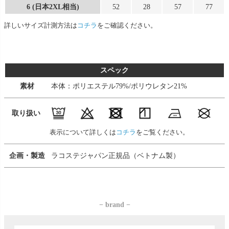
6 (日本2XL相当)
52
28
57
77
詳しいサイズ計測方法は
コチラ
をご確認ください。
スペック
素材
本体：ポリエステル79%/ポリウレタン21%
取り扱い
表示について詳しくは
コチラ
をご覧ください。
企画・製造
ラコステジャパン正規品（ベトナム製）
− brand −