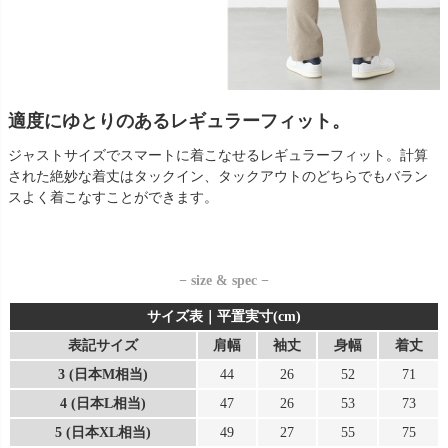
適度にゆとりのあるレギュラーフィット。
ジャストサイズでスマートに着こなせるレギュラーフィット。計算
された絶妙な着丈はタックイン、タックアウトのどちらでもバラン
スよく着こなすことができます。
− size & spec −
サイズ表｜平置実寸(cm)
表記サイズ
肩幅
袖丈
身幅
着丈
3 (日本M相当)
44
26
52
71
4 (日本L相当)
47
26
53
73
5 (日本XL相当)
49
27
55
75