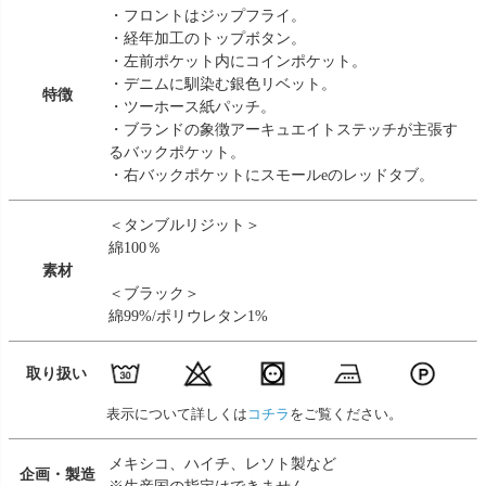
・フロントはジップフライ。
・経年加工のトップボタン。
・左前ポケット内にコインポケット。
・デニムに馴染む銀色リベット。
特徴
・ツーホース紙パッチ。
・ブランドの象徴アーキュエイトステッチが主張す
るバックポケット。
・右バックポケットにスモールeのレッドタブ。
＜タンブルリジット＞
綿100％
素材
＜ブラック＞
綿99%/ポリウレタン1%
取り扱い
表示について詳しくは
コチラ
をご覧ください。
メキシコ、ハイチ、レソト製など
企画・製造