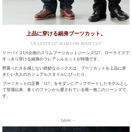
上品に穿ける細身ブーツカット。
US LEVI'S 527 SLIM LOW BOOT CUT
リーバイスUS企画のスリムブーツカットジーンズ527。ローライズで
すっきり穿ける細身のフレアシルエットが特徴です。
野暮ったさを感じない絶妙なルックスは、ブーツカットを上品に穿
きたい大人のカジュアルスタイルにぴったり。
ブーツカットの定番「517」をモダンにアップデートしたモデルとし
て登場以来、多くのファンから愛されている唯一無二のジーンズで
す。
− fabric −