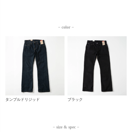
− color −
タンブルドリジッド
ブラック
− size & spec −