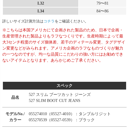
L32
79〜81
L34
84〜86
詳しいサイズ計測方法は
コチラ
をご確認ください。
※こちらは本国アメリカにて企画された製品のため、日本で企画・
生産管理された製品よりもラフなつくりです。生産時期によって最
大3センチ程度のサイズ個体差、若干のディテール変更、タグデザイ
ン変更などがみられます。アメリカ企画のラフなものづくりが魅力
の一つなのですが、均一な品質にこだわりの強い方にはお勧めでき
ないアイテムとなります、あらかじめご了承ください。
スペック
527 スリム ブーツカット ジーンズ
品名
527 SLIM BOOT CUT JEANS
モデルNo./
055274010（05527-4010）：タンブルリジット
カラー
055270539（05527-0539）：ブラック