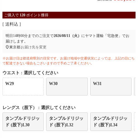
ご購入で
120
ポイント獲得
送料込
明日
14時00分
までのご注文で
2026/08/11（火）
に
ヤマト運輸「宅急便」
でお
届けします。
東京都
お届け先を変更
※お届け日は都道府県別の目安です。お届け地域や交通状況によっては、上記の日にち
で配達できない場合もございますので予めご了承ください。
ウエスト
選択してください
W29
W30
W31
レングス（股下）
選択してください
タンブルドリジッ
タンブルドリジッ
タンブルドリジッ
ド (股下)L30
ド (股下)L32
ド (股下)L34