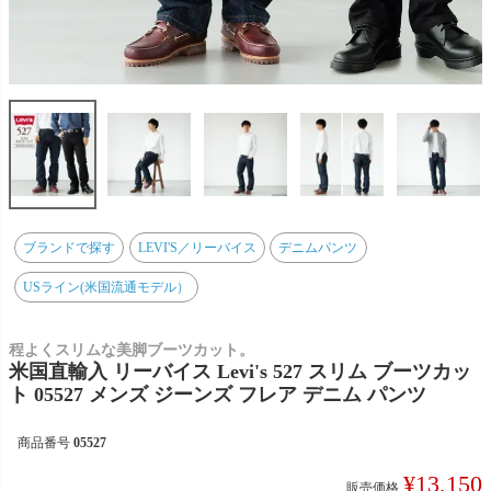
ブランドで探す
LEVI'S／リーバイス
デニムパンツ
USライン(米国流通モデル）
程よくスリムな美脚ブーツカット。
米国直輸入 リーバイス Levi's 527 スリム ブーツカッ
ト 05527 メンズ ジーンズ フレア デニム パンツ
商品番号
05527
¥
13,150
販売価格