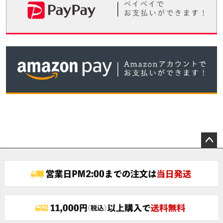
ペー
ジト
ップ
へ