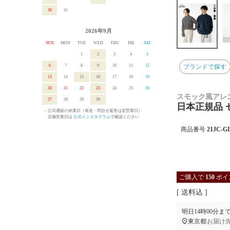
30
31
2026年9月
SUN
MON
TUE
WED
THU
FRI
SAT
1
2
3
4
5
6
7
8
9
10
11
12
ブランドで探す
13
14
15
16
17
18
19
20
21
22
23
24
25
26
スモック風アレ
27
28
29
30
日本正規品 セ
■
公式通販の休業日（発送・問合せ返答は翌営業日）
■
店舗営業日は
公式インスタグラム
で確認ください
商品番号
21JC-G
ご購入で
150
ポイ
送料込
明日
14時00分
ま
東京都
お届け