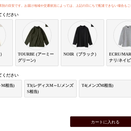
県別の目安です。お届け地域や交通状況によっては、上記の日にちで配達できない場合もご
てください
リ）
TOURBE (アーミー
NOIR（ブラック）
ECRU/MAR
グリーン)
ナリ/ネイビ
てください
～M相当)
T3(レディスM～L/メンズ
T4(メンズM相当)
S相当)
カートに入れる