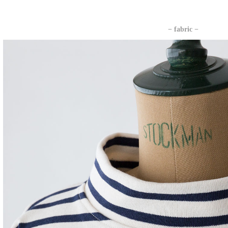
− fabric −