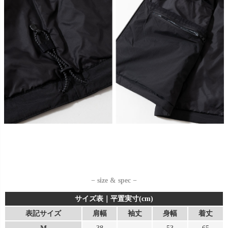
− size & spec −
サイズ表｜平置実寸(cm)
表記サイズ
肩幅
袖丈
身幅
着丈