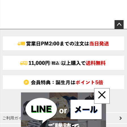
ペー
ジト
ップ
へ
×
ご利用ガイド