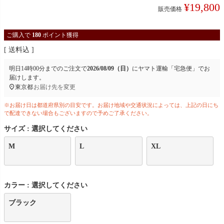
¥
19,800
販売価格
ご購入で
180
ポイント獲得
送料込
明日
14時00分
までのご注文で
2026/08/09（日）
に
ヤマト運輸「宅急便」
でお
届けします。
東京都
お届け先を変更
※お届け日は都道府県別の目安です。お届け地域や交通状況によっては、上記の日にち
で配達できない場合もございますので予めご了承ください。
サイズ
選択してください
M
L
XL
カラー
選択してください
ブラック