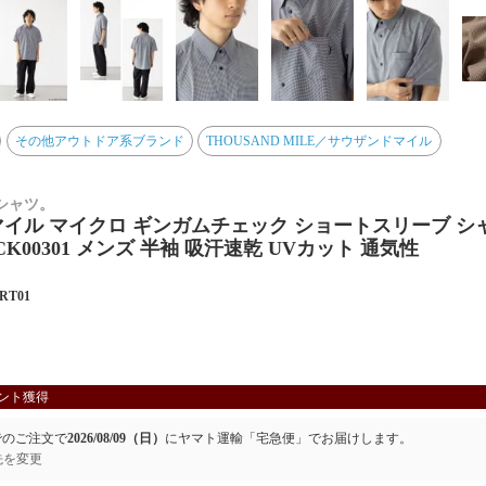
その他アウトドア系ブランド
THOUSAND MILE／サウザンドマイル
シャツ。
イル マイクロ ギンガムチェック ショートスリーブ シャツ 
1CK00301 メンズ 半袖 吸汗速乾 UVカット 通気性
RT01
ント獲得
でのご注文で
2026/08/09（日）
に
ヤマト運輸「宅急便」
でお届けします。
先を変更