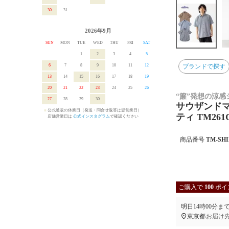
30
31
2026年9月
SUN
MON
TUE
WED
THU
FRI
SAT
1
2
3
4
5
6
7
8
9
10
11
12
ブランドで探す
13
14
15
16
17
18
19
20
21
22
23
24
25
26
“簾”発想の涼感
27
28
29
30
サウザンドマ
■
公式通販の休業日（発送・問合せ返答は翌営業日）
ティ TM26
■
店舗営業日は
公式インスタグラム
で確認ください
商品番号
TM-SHI
ご購入で
100
ポイ
明日
14時00分
ま
東京都
お届け