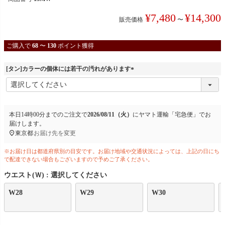
¥
7,480
¥
14,300
販売価格
〜
ご購入で
68
〜
130
ポイント獲得
[タン]カラーの個体には若干の汚れがあります
(
必
須
)
本日
14時00分
までのご注文で
2026/08/11（火）
に
ヤマト運輸「宅急便」
でお
届けします。
東京都
お届け先を変更
※お届け日は都道府県別の目安です。お届け地域や交通状況によっては、上記の日にち
で配達できない場合もございますので予めご了承ください。
ウエスト(Ｗ)
選択してください
W28
W29
W30