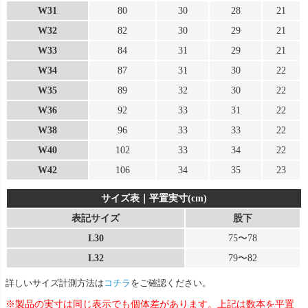
W31
80
30
28
21
W32
82
30
29
21
W33
84
31
29
21
W34
87
31
30
22
W35
89
32
30
22
W36
92
33
31
22
W38
96
33
33
22
W40
102
33
34
22
W42
106
34
35
23
サイズ表｜平置実寸(cm)
表記サイズ
股下
L30
75〜78
L32
79〜82
詳しいサイズ計測方法は
コチラ
をご確認ください。
※製品の実寸は同じ表示でも個体差があります。上記は数本を平置