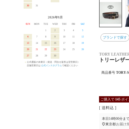
30
31
2026年9月
SUN
MON
TUE
WED
THU
FRI
SAT
1
2
3
4
5
6
7
8
9
10
11
12
ブランドで探す
13
14
15
16
17
18
19
20
21
22
23
24
25
26
TORY LEATH
27
28
29
30
トリーレザー
■
公式通販の休業日（発送・問合せ返答は翌営業日）
■
店舗営業日は
公式インスタグラム
で確認ください
商品番号
TORY-
ご購入で
145
ポイ
送料込
本日
14時00分
ま
東京都
お届け