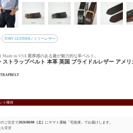
TORY LEATHER／トリーレザー
ER Made in USA 重厚感のある趣が魅力的な革ベルト。
 ストラップベルト 本革 英国 ブライドルレザー アメリ
STRAPBELT
ント獲得
でのご注文で
2026/08/08（土）
に
ヤマト運輸「宅急便」
でお届けします。
先を変更