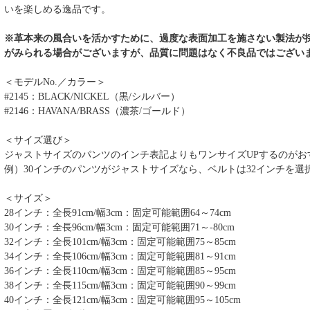
いを楽しめる逸品です。
※革本来の風合いを活かすために、過度な表面加工を施さない製法が
がみられる場合がございますが、品質に問題はなく不良品ではござい
＜モデルNo.／カラー＞
#2145：BLACK/NICKEL（黒/シルバー）
#2146：HAVANA/BRASS（濃茶/ゴールド）
＜サイズ選び＞
ジャストサイズのパンツのインチ表記よりもワンサイズUPするのがお
例）30インチのパンツがジャストサイズなら、ベルトは32インチを選
＜サイズ＞
28インチ：全長91cm/幅3cm：固定可能範囲64～74cm
30インチ：全長96cm/幅3cm：固定可能範囲71～-80cm
32インチ：全長101cm/幅3cm：固定可能範囲75～85cm
34インチ：全長106cm/幅3cm：固定可能範囲81～91cm
36インチ：全長110cm/幅3cm：固定可能範囲85～95cm
38インチ：全長115cm/幅3cm：固定可能範囲90～99cm
40インチ：全長121cm/幅3cm：固定可能範囲95～105cm