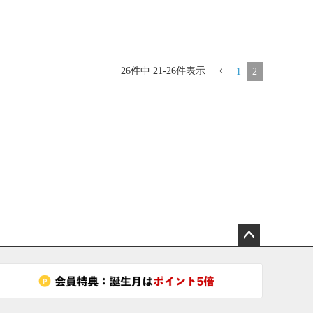
26
件中
21
-
26
件表示
1
2
ペー
ジト
ップ
へ