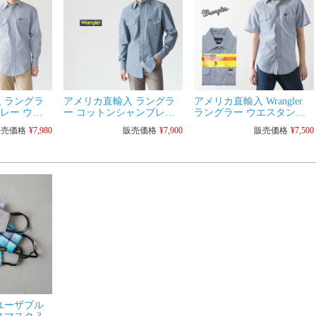
 ラングラ
アメリカ直輸入 ラングラ
アメリカ直輸入 Wrangler
ブレー ウエ
ー コットンシャンブレー
ラングラー ウエスタンシ
130MW
ウエスタンシャツ
ャツ 半袖 シャンブレー メ
販売価格
¥
7,980
販売価格
¥
7,900
販売価格
¥
7,500
MS70919
ンズ カウボーイカット
ユーザブル