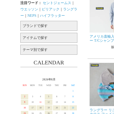
注目ワード：
セントジェームス
｜
ウエッソン
｜
ピリアック
｜
ラングラ
ー
｜
NEPS
｜
ハイフラッター
ブランドで探す
アメリカ直輸入
アイテムで探す
ー T/Cシャン
スタンシャツ 70
テーマ別で探す
CALENDAR
2026年8月
SUN
MON
TUE
WED
THU
FRI
SAT
1
2
3
4
5
6
7
8
9
10
11
12
13
14
15
16
17
18
19
20
21
22
ラングラー リ
23
24
25
26
27
28
29