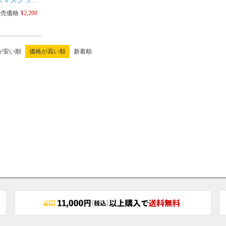
スマスク 3枚
 男女兼用
販売価格
¥
2,200
3点までネコポ
が安い順
価格が高い順
新着順