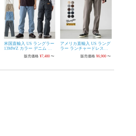
米国直輸入 US ラングラー
アメリカ直輸入 US ラング
13MWZ カラー デニム パ
ラー ランチャードレスジ
ンツ Wrangler カウボーイ
ーンズ WRANGLER メン
販売価格
¥
7,480
〜
販売価格
¥
6,900
〜
カット オリジナル フィッ
ズ スタプレ フレアパンツ
ト ジーンズ