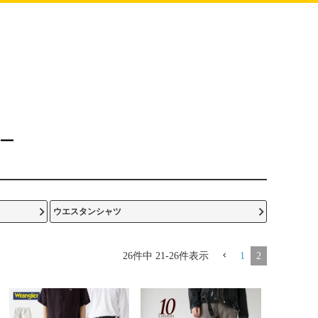
ラー
ウエスタンシャツ
26
件中
21
-
26
件表示
1
2