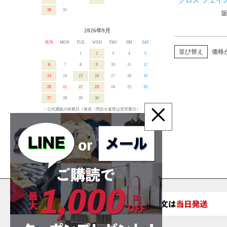
クロス フェイ
組 ワンサイズ
30
31
MFM010A [
ス可]
2026年9月
SUN
MON
TUE
WED
THU
FRI
SAT
並び替え
価格
1
2
3
4
5
6
7
8
9
10
11
12
13
14
15
16
17
18
19
20
21
22
23
24
25
26
27
28
29
30
×
■
公式通販の休業日（発送・問合せ返答は翌営業日）
■
店舗営業日は
公式インスタグラム
で確認ください