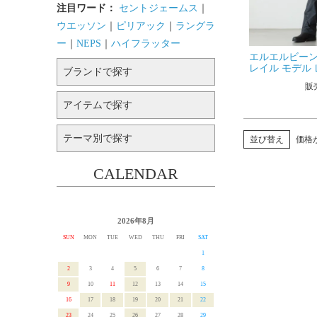
注目ワード：
セントジェームス
｜
ウエッソン
｜
ピリアック
｜
ラングラ
ー
｜
NEPS
｜
ハイフラッター
エルエルビーン 
レイル モデル 
ブランドで探す
ツ TC506347
販
ーン
アイテムで探す
テーマ別で探す
並び替え
価格
CALENDAR
2026年8月
SUN
MON
TUE
WED
THU
FRI
SAT
1
2
3
4
5
6
7
8
9
10
11
12
13
14
15
16
17
18
19
20
21
22
23
24
25
26
27
28
29