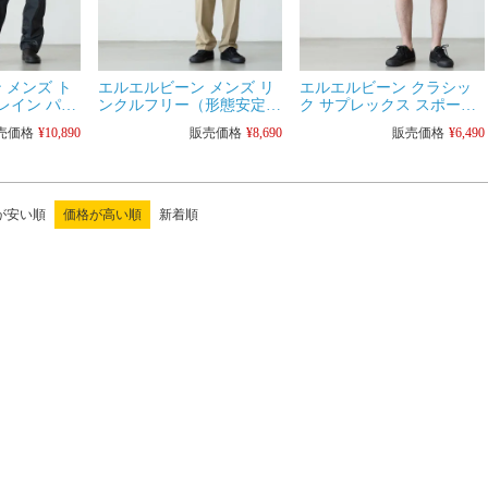
メンズ ト
エルエルビーン メンズ リ
エルエルビーン クラシッ
レイン パン
ンクルフリー（形態安定）
ク サプレックス スポーツ
 メンズ LLビ
ダブル エル チノ クラシッ
ショーツ TC503783 [ネコ
売価格
¥
10,890
販売価格
¥
8,690
販売価格
¥
6,490
ク フィット タック入り
ポス可]
TC212334 メンズ LLビー
ン
が安い順
価格が高い順
新着順