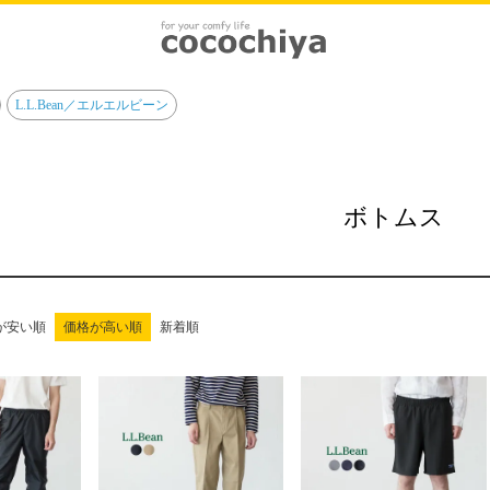
L.L.Bean／エルエルビーン
ボトムス
が安い順
価格が高い順
新着順