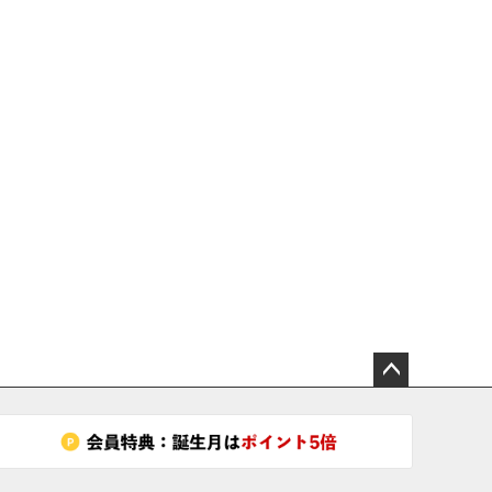
ペー
ジト
ップ
へ