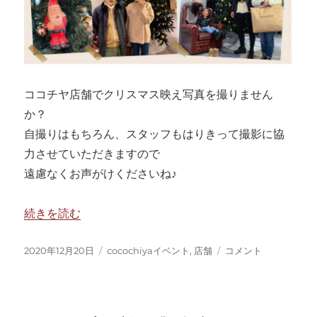
ココチヤ店舗でクリスマス映え写真を撮りません
か？
自撮りはもちろん、スタッフもはりきって撮影に協
力させていただきますので
遠慮なくお声がけくださいね♪
“クリスマス映え写真撮りませんか？” の
続きを読む
投
カ
ク
2020年12月20日
cocochiyaイベント
,
店舗
コメント
稿
テ
リ
日:
ゴ
ス
リ
マ
ー
ス