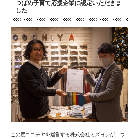
つばめ子育て応援企業に認定いただきま
映
した
え
写
真
撮
り
ま
せ
ん
か？
に
この度ココチヤを運営する株式会社ミズヨシが、つ