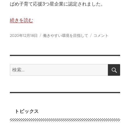
ばめ子育て応援3つ星企業に認定されました。
“つばめ子育て応援企業に認定いただきました” の
続きを読む
投
カ
つ
2020年12月18日
働きやすい環境を目指して
コメント
稿
テ
ば
日:
ゴ
め
リ
子
ー
育
て
検
検
索
応
索:
援
企
業
に
認
定
トピックス
い
た
だ