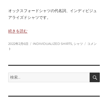
オックスフォードシャツの代名詞、インディビジュ
アライズドシャツです。
“アメリカンオックスの代名詞、インディビジュアライズド
続きを読む
投
カ
ア
2022年2月6日
INDIVIDUALIZED SHIRTS
,
シャツ
コメン
稿
テ
メ
ト
日:
ゴ
リ
リ
カ
ー
ン
オ
ッ
検
検
索
ク
索:
ス
の
代
名
詞、