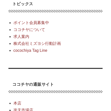
イ
トピックス
ン
デ
ィ
ビ
ポイント会員募集中
ジ
ココチヤについて
ュ
求人案内
ア
ラ
株式会社ミズヨシ行動計画
イ
cocochiya Tag Line
ズ
ド
シ
ャ
ツ
が
ココチヤの通販サイト
入
荷。
に
本店
楽天市場店