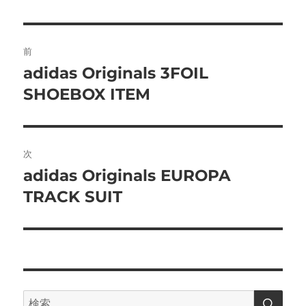
投
前
稿
adidas Originals 3FOIL
前
の
SHOEBOX ITEM
ナ
投
ビ
稿:
ゲ
次
adidas Originals EUROPA
次
ー
の
TRACK SUIT
シ
投
稿:
ョ
ン
検
検
索