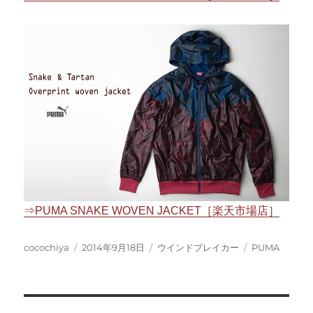
⇒PUMA SNAKE WOVEN JACKET［楽天市場店］
投
投
カ
タ
cocochiya
2014年9月18日
ウインドブレイカー
PUMA
稿
稿
テ
グ
者
日:
ゴ
リ
ー