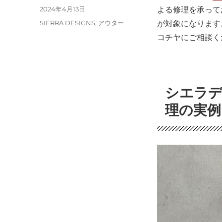
稿
投
2024年4月13日
よる修理を承って
者
稿
カ
SIERRA DESIGNS
,
アウター
が対象になります
日:
テ
コチヤにご相談く
ゴ
リ
ー
シエラ
理の実例