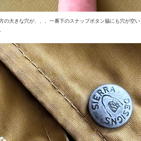
方の大きな穴が、、、一番下のスナップボタン脇にも穴が空い
。