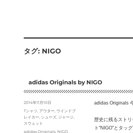
タグ:
NIGO
adidas Originals by NIGO
投
2014年11月10日
adidas Ori
稿
カ
Tシャツ
,
アウター
,
ウインドブ
日:
テ
レイカー
,
シューズ
,
ジャージ
,
歴史に残るストリ
ゴ
スウェット
ト“NIGO”とタッグを
リ
タ
adidas Originals
,
NIGO