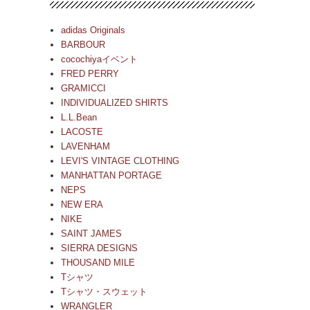
adidas Originals
BARBOUR
cocochiyaイベント
FRED PERRY
GRAMICCI
INDIVIDUALIZED SHIRTS
L.L.Bean
LACOSTE
LAVENHAM
LEVI'S VINTAGE CLOTHING
MANHATTAN PORTAGE
NEPS
NEW ERA
NIKE
SAINT JAMES
SIERRA DESIGNS
THOUSAND MILE
Tシャツ
Tシャツ・スウェット
WRANGLER