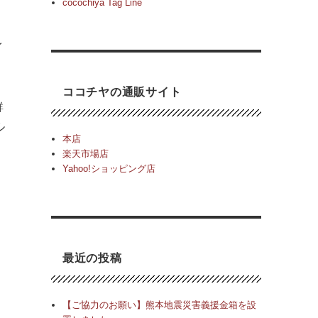
cocochiya Tag Line
イ
ココチヤの通販サイト
鮮
ル
本店
楽天市場店
Yahoo!ショッピング店
最近の投稿
【ご協力のお願い】熊本地震災害義援金箱を設