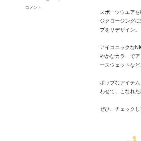
ー
グ
adidas
コメント
スポーツウエアを
Originals
by
ジクロージングに
NIGO
ブをリデザイン。
に
アイコニックなN
やかなカラーでア
ースウェットなど
ポップなアイテム
わせて、こなれた
ぜひ、チェックし