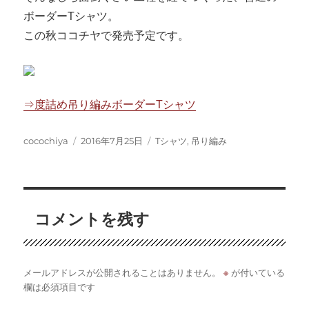
ボーダーTシャツ。
この秋ココチヤで発売予定です。
⇒度詰め吊り編みボーダーTシャツ
投
投
カ
cocochiya
2016年7月25日
Tシャツ
,
吊り編み
稿
稿
テ
者
日:
ゴ
リ
ー
コメントを残す
※
メールアドレスが公開されることはありません。
が付いている
欄は必須項目です