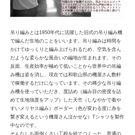
吊り編みとは1950年代に活躍した旧式の吊り編み機
で編んだ生地のことをいいます。吊り編みは時間を
かけてゆっくりと編み上げられるため、空気を含ん
だような柔らかな風合いの編地が生まれます。その
反面、生産効率が極めて低いことから世界中の吊編
み機は姿を消し、現在では和歌山県の機屋さん数軒
で稼働するだけになっています。その稀少な吊り編
み機を使っていただき、度詰め（編み目の密度を詰
めて生地強度をアップ）した天竺（しなやかで着や
すいメリヤス編み）ボーダー（色が変わる度に糸を
繋ぎ変えるという機屋さん泣かせな）Tシャツを製作
中なのです。
そんなしち面倒くさい工程を経てつくった、普通の