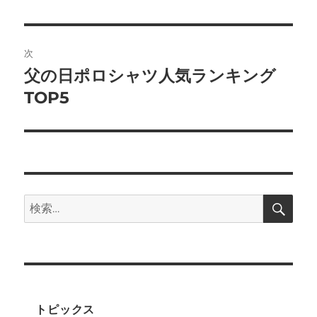
投
ビ
稿:
ゲ
次
父の日ポロシャツ人気ランキング
次
ー
の
TOP5
シ
投
稿:
ョ
ン
検
検
索
索:
トピックス