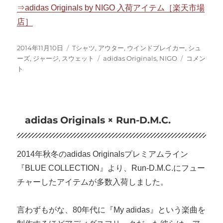
⇒adidas Originals by NIGO 入荷アイテム［楽天市場
店］
投
カ
2014年11月10日
Tシャツ
,
アウター
,
ウインドブレイカー
,
シュ
稿
テ
タ
adidas
ーズ
,
ジャージ
,
スウェット
adidas Originals
,
NIGO
コメン
日:
ゴ
グ
Originals
ト
リ
by
ー
NIGO
に
adidas Originals × Run-D.M.C.
2014年秋冬のadidas Originalsプレミアムライン
『BLUE COLLECTION』より、Run-D.M.C.にフュー
チャーしたアイテムが多数入荷しました。
言わずもがな、80年代に『My adidas』という楽曲を