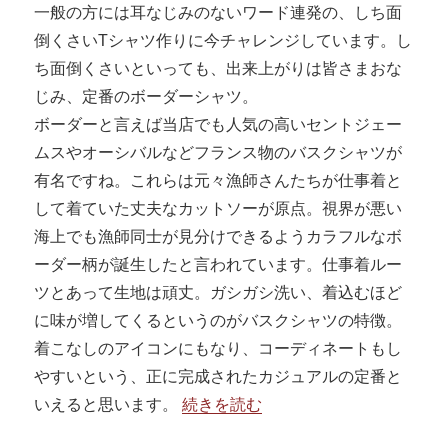
一般の方には耳なじみのないワード連発の、しち面
倒くさいTシャツ作りに今チャレンジしています。し
ち面倒くさいといっても、出来上がりは皆さまおな
じみ、定番のボーダーシャツ。
ボーダーと言えば当店でも人気の高いセントジェー
ムスやオーシバルなどフランス物のバスクシャツが
有名ですね。これらは元々漁師さんたちが仕事着と
して着ていた丈夫なカットソーが原点。視界が悪い
海上でも漁師同士が見分けできるようカラフルなボ
ーダー柄が誕生したと言われています。仕事着ルー
ツとあって生地は頑丈。ガシガシ洗い、着込むほど
に味が増してくるというのがバスクシャツの特徴。
着こなしのアイコンにもなり、コーディネートもし
やすいという、正に完成されたカジュアルの定番と
“吊り編み度詰め天竺ボーダーシャツを
いえると思います。
続きを読む