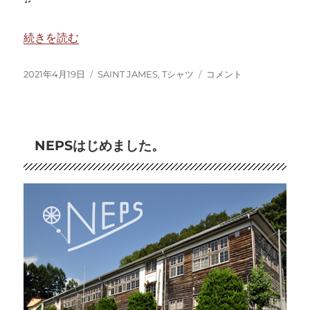
“昨年完売、セントジェームスのドロップショルダーが再入
続きを読む
投
カ
昨
2021年4月19日
SAINT JAMES
,
Tシャツ
コメント
稿
テ
年
日:
ゴ
完
リ
売、
ー
セ
NEPSはじめました。
ン
ト
ジ
ェ
ー
ム
ス
の
ド
ロ
ッ
プ