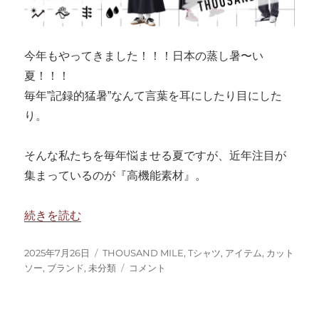
今年もやってきました！！！日本の蒸し暑〜い
夏！！！
毎年”記録的猛暑”なんて言葉を耳にしたり目にした
り。
そんな私たちを毎年悩ませる夏ですが、近年注目が
集まっているのが『高機能素材』。
“おしゃれに着る高機能素材ウェア…?” の
続きを読む
投
カ
2025年7月26日
THOUSAND MILE
,
Tシャツ
,
アイテム
,
カット
稿
テ
お
ソー
,
ブランド
,
未分類
コメント
日:
ゴ
し
リ
ゃ
ー
れ