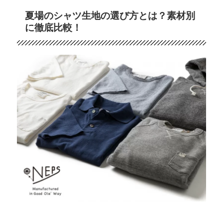
に
夏場のシャツ生地の選び方とは？素材別
着
に徹底比較！
る
高
機
能
素
材
ウ
ェ
ア…?
に