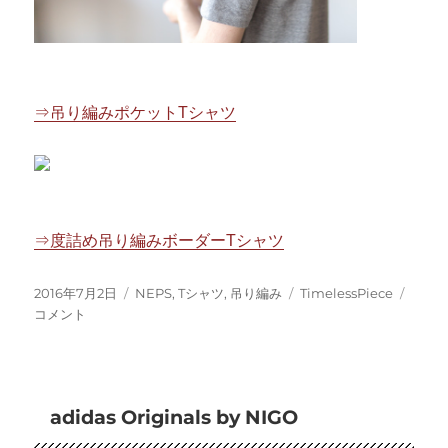
⇒吊り編みポケットTシャツ
⇒度詰め吊り編みボーダーTシャツ
投
カ
タ
吊
2016年7月2日
NEPS
,
Tシャツ
,
吊り編み
TimelessPiece
稿
テ
グ
り
コメント
日:
ゴ
編
リ
み
ー
T
シ
adidas Originals by NIGO
ャ
ツ