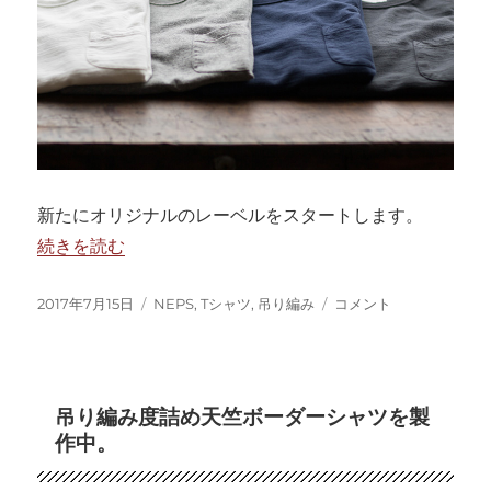
新たにオリジナルのレーベルをスタートします。
“NEPSはじめました。” の
続きを読む
投
カ
NEPS
2017年7月15日
NEPS
,
Tシャツ
,
吊り編み
コメント
稿
テ
は
日:
ゴ
じ
リ
め
ー
ま
吊り編み度詰め天竺ボーダーシャツを製
し
作中。
た。
に