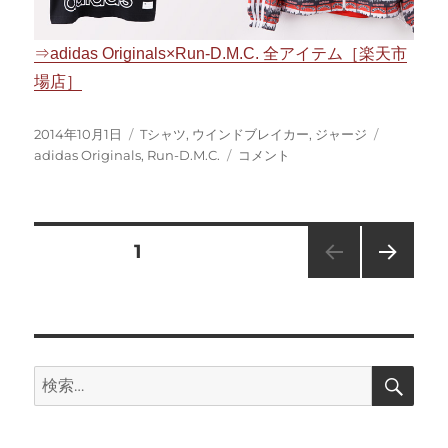
⇒adidas Originals×Run-D.M.C. 全アイテム［楽天市
場店］
投
カ
タ
2014年10月1日
Tシャツ
,
ウインドブレイカー
,
ジャージ
稿
テ
adidas
グ
adidas Originals
,
Run-D.M.C.
コメント
日:
ゴ
Originals
リ
×
ー
Run-
D.M.C.
投
固定ページ
1
に
次の
稿
ペー
ジ
の
検
検
ペ
索
索:
ー