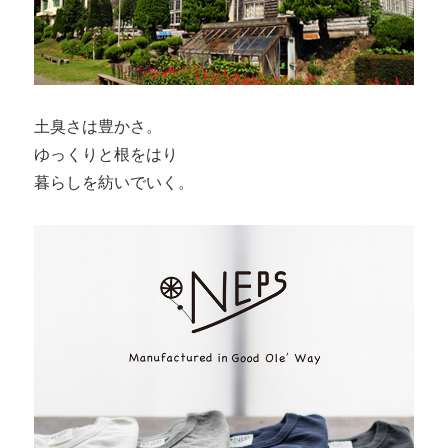
シ
ョ
ル
ダ
ー
が
土臭さは豊かさ。
再
ゆっくりと根をはり
入
暮らしを紡いでいく。
荷。
に