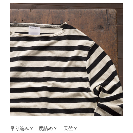
吊り編み？ 度詰め？ 天竺？