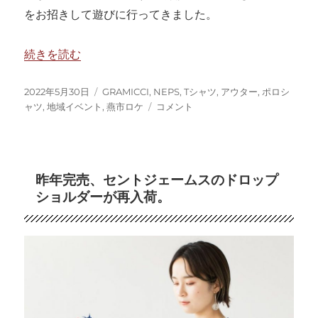
をお招きして遊びに行ってきました。
“燕市吉田の天神祭に行ってきました。” の
続きを読む
投
カ
2022年5月30日
GRAMICCI
,
NEPS
,
Tシャツ
,
アウター
,
ポロシ
稿
テ
燕
ャツ
,
地域イベント
,
燕市ロケ
コメント
日:
ゴ
市
リ
吉
ー
田
の
昨年完売、セントジェームスのドロップ
天
ショルダーが再入荷。
神
祭
に
行
っ
て
き
ま
し