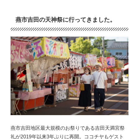
リ
の
ー
シ
ャ
燕市吉田の天神祭に行ってきました。
ツ
生
地
の
選
び
方
と
は？
素
材
別
に
徹
底
比
較！
燕市吉田地区最大規模のお祭りである吉田天満宮祭
に
礼が2019年以来3年ぶりに再開。ココチヤもゲスト