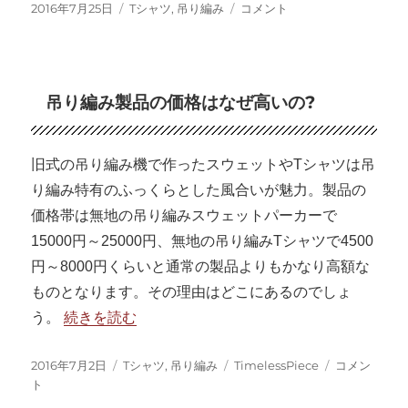
投
カ
吊
2016年7月25日
Tシャツ
,
吊り編み
コメント
稿
テ
り
日:
ゴ
編
リ
み
ー
度
吊り編み製品の価格はなぜ高いの?
詰
め
天
竺
旧式の吊り編み機で作ったスウェットやTシャツは吊
ボ
り編み特有のふっくらとした風合いが魅力。製品の
ー
価格帯は無地の吊り編みスウェットパーカーで
ダ
ー
15000円～25000円、無地の吊り編みTシャツで4500
シ
円～8000円くらいと通常の製品よりもかなり高額な
ャ
ものとなります。その理由はどこにあるのでしょ
ツ
を
“吊り編み製品の価格はなぜ高いの?” の
う。
続きを読む
製
作
投
カ
タ
吊
2016年7月2日
Tシャツ
,
吊り編み
TimelessPiece
コメン
中。
稿
テ
グ
り
ト
に
日:
ゴ
編