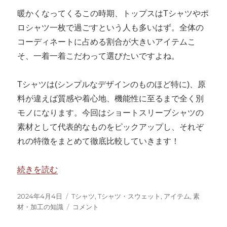
暖かくなってくるこの時期、トップスはTシャツやポ
ロシャツ一枚で過ごすという人も多いはず。全体の
コーディネートに占める割合が大きいアイテムこ
そ、一着一着こだわって選びたいですよね。
Tシャツは(シンプルなデザインのものほど特に)、原
料が違えば質感や着心地、機能性に至るまで全く別
モノになります。今回はショートスリーブシャツの
素材として代表的なものをピックアップし、それぞ
れの特徴をまとめて徹底比較していきます！
“夏場のシャツ生地の選び方とは？素材別に徹底比較！” の
続きを読む
投
カ
2024年4月4日
Tシャツ
,
Tシャツ・スウェット
,
アイテム
,
素
稿
テ
夏
材・加工の知識
コメント
日:
ゴ
場