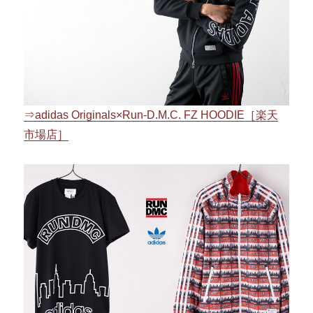
⇒adidas Originals×Run-D.M.C. FZ HOODIE［楽天
市場店］