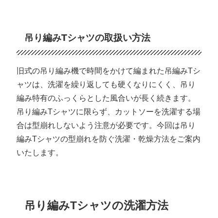
リ
み
ー
製
品
吊り編みTシャツの取扱い方法
の
価
格
は
旧式の吊り編み機で時間をかけて編まれた吊編みTシ
な
ャツは、洗濯を繰り返しても硬くなりにくく、吊り
ぜ
編み特有のふっくらとした風合いが長く続きます。
高
い
吊り編みTシャツに限らず、カットソーを洗濯する場
の?
合は型崩れしないよう注意が必要です。今回は吊り
に
編みTシャツの型崩れを防ぐ洗濯・乾燥方法をご案内
いたします。
吊り編みTシャツの洗濯方法